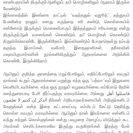
காண்பதாயின் திருக்குர்ஆனிலும், நபி மொழிகளிலும் ஆதாரம் இருக்க
வேண்டும்.
இக்காலத்தில் இலங்கை நாட்டில் “வஹ்ததுல் வுஜூத்” தத்துவம்
பேசுகின்ற நானும், எனது கருத்தை சரி கண்டு, கொள்கையில்
என்னோடு இருக்கும் மௌலவீமாரும் இத்தத்துவம் சரியானது என்று
திருக்குர்ஆன் வசனங்கள் கொண்டும், நபீ மொழிகள் கொண்டும்
நிறுவிக்கொண்டே இருக்கிறோம். இவ்விரண்டும் போதாதென்று நம்பத்
தகுந்த இமாம்கள், வலீமார், இறைஞானிகள், தரீகாவின்
மஷாயிகுமார்களின் நூல்களிலிருந்தும் ஆதாரங்களை அடுக்கிக்
கொண்டே இருக்கிறோம்.
ஆயினும் குறித்த ஞானத்தை மறுப்போரிலும், எதிர்ப்போரிலும் எவரும்
நாங்கள் கூறும் ஆதாரங்களை மறுத்து எந்த ஒரு “பத்வா”வும் இதுவரை
வெளியிடவுமில்லை, எந்த ஒரு நூலும் எழுதவுமில்லை, எம்மோடு நேரில்
கலந்துரையாடி பேசி தீர்ப்பதற்கு வரவுமில்லை, அல்லது فاسئلوا أهل
الذكر إن كنتم لا تعلمون நீங்கள் அறியாதவர்களாயின் அறிஞர்களிடம்
கேளுங்கள் என்ற இறை கட்டளைப்படி எம்மிடம் கேட்டு தெரிந்து
கொள்ள எவரும் வரவுமில்லை. ஆயினும் நான் இவர்களை என்னிடம்
வந்து கற்றுக் கொள்ளுங்கள் என்று பலமுறை அழைப்பு விடுத்தும் கூட
அவர்கள் செவிடர்களாகவே இருந்து வருகிறார்கள். இதற்கு மேல்
எம்மால் எதுவுமே செய்ய முடியாது. தொடர்ந்து நாங்கள் பேசிக்