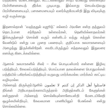
மற்றவரை மேடைகளிலும், கூட்டங்களிலும் சாடிப் பேசுவது கொண்டும்
பிரச்சினையைத் தீர்க்க முடியாது. இவ்வாறு செயல்படுவது
பிரச்சினையையும், பகைமையையும் வளர்க்குமேயன்றி இது விடிவுக்கு
வழி வகுக்காது.
இதனால்தான் “வஹ்ததுல் வுஜூத்” எல்லாம் அவனே என்ற தத்துவம்
தொடர்பான சந்தேகம் உள்ளவர்கள், தெளிவில்லாதவர்கள்
இக்கருத்தைச் சொல்லி வரும் என்னிடம் வந்து கற்றுக் கொள்ள
வேண்டும் என்று பல முறை பலரையும், குறிப்பாக உலமாஉகளையும்
அழைத்து இருக்கின்றேன். எவரிடமிருந்தும் எத்தகவலும் இதுவரை
எனக்கு கிடைக்கவில்லை.
ஆனால் உலமாஉகளில் சிலர் – சில பொடியன்மார் என்னை இழிவு
படுத்தியும், கேவலப்படுத்தியும், பொய்யான தகவல்களை பொதுமக்கள்
மத்தியில் பகிரங்கப்படுத்தியும் வருவது மார்க்கமல்ல. மார்க்கம் காட்டிய
வழியுமல்ல.
அல்லாஹ் திருக்குர்ஆனில் فاسئلوا أهل الذكر إن كنتم لا تعلمون
நீங்கள் அறியாதவர்களாயிருந்தால் அறிஞர்களிடம் கேளுங்கள்
என்றுதான் அல்லாஹ் சொல்லியுள்ளானேயன்றி மேடையிலேறி
ஒழுக்கமின்றியும், கேவலமான பாணியிலும் பேசுங்கள் என்று
சொல்லவில்லை.