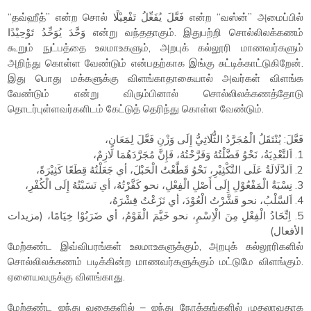
“தவ்ஹீத்” என்ற சொல் فَعَّلَ يُفَعِّلُ تَفْعِيْلًا என்ற “வஸ்ன்” அமைப்பில்
وَحَّدَ يُوَحِّدُ تَوْحِيْدًا என்று வந்ததாகும். இதுபற்றி சொல்லிலக்கணம்
கூறும் நுட்பத்தை உலமாஉகளும், அறபுக் கல்லூரி மாணவர்களும்
அறிந்து கொள்ள வேண்டும் என்பதற்காக இங்கு சுட்டிக்காட்டுகிறேன்.
இது பொது மக்களுக்கு விளங்காதாகையால் அவர்கள் விளங்க
வேண்டும் என்று விரும்பினால் சொல்லிலக்கணத்தோடு
தொடர்புள்ளவர்களிடம் கேட்டுத் தெரிந்து கொள்ள வேண்டும்.
فَعَّلَ: يُنْتَقَلُ الْمُجَرَّدُ الثُّلَاثِيُّ إِلَى وَزْنِ فَعَّلَ لِمَعَانٍ،
1. اَلتَّعْدِيَةُ، نَحْوُ فَضَّلْتُهُ وَفَرَّحْتُهُ، فَإِنَّ مُجَرَّدَهُمَا لَازِمٌ،
2. اَلدَّلَالَةُ عَلَى التَّكْثِيْرِ، نَحْوُ قَطَّعْتُ الْحَبْلَ، أي جَعَلْتُهُ قِطَعًا كَثِيْرَةً،
3. نِسْبَةُ الْمَفْعُوْلِ إِلَى أَصْلِ الْفِعْلِ، نحو كَفَّرْتُهُ، أي نَسَبْتُهُ إِلَى الْكُفْرِ،
4. اَلسَّلْبُ، نحو قَشَّرْتُ الْعُوْدَ، أي نَزَعْتُ قِشْرَهُ،
5. اِتِّحَادُ الْفِعْلِ مِنَ الْاِسْمِ، نحو خَيَّمَ الْقَوْمُ، أي ضَرَبُوْا خِيَامًا، (مزيدات
الأفعال)
மேற்கண்ட இவ்விபரங்கள் உலமாஉகளுக்கும், அறபுக் கல்லூரிகளில்
சொல்லிலக்கணம் படிக்கின்ற மாணவர்களுக்கும் மட்டுமே விளங்கும்.
ஏனையவருக்கு விளங்காது.
மேற்கண்ட ஐந்து வகைகளில் – ஐந்து நோக்கங்களில் முதலாவதாக