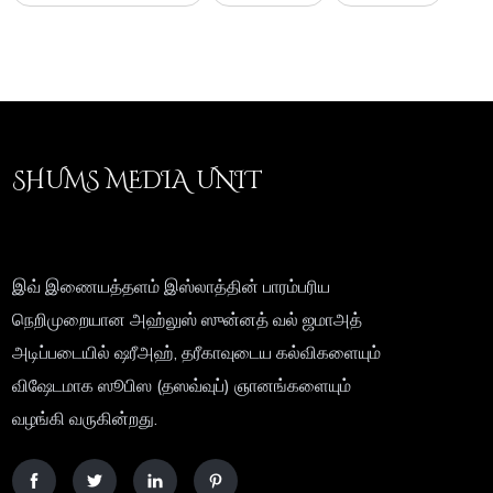
SHUMS MEDIA UNIT
இவ் இணையத்தளம் இஸ்லாத்தின் பாரம்பரிய
நெறிமுறையான அஹ்லுஸ் ஸுன்னத் வல் ஜமாஅத்
அடிப்படையில் ஷரீஅஹ், தரீகாவுடைய கல்விகளையும்
விஷேடமாக ஸூபிஸ (தஸவ்வுப்) ஞானங்களையும்
வழங்கி வருகின்றது.