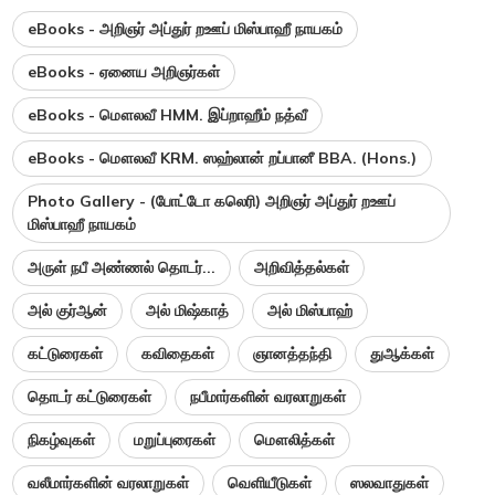
eBooks - அறிஞர் அப்துர் றஊப் மிஸ்பாஹீ நாயகம்
eBooks - ஏனைய அறிஞர்கள்
eBooks - மௌலவீ HMM. இப்றாஹீம் நத்வீ
eBooks - மௌலவீ KRM. ஸஹ்லான் றப்பானீ BBA. (Hons.)
Photo Gallery - (போட்டோ கலெரி) அறிஞர் அப்துர் றஊப்
மிஸ்பாஹீ நாயகம்
அருள் நபீ அண்ணல் தொடர்...
அறிவித்தல்கள்
அல் குர்ஆன்
அல் மிஷ்காத்
அல் மிஸ்பாஹ்
கட்டுரைகள்
கவிதைகள்
ஞானத்தந்தி
துஆக்கள்
தொடர் கட்டுரைகள்
நபீமார்களின் வரலாறுகள்
நிகழ்வுகள்
மறுப்புரைகள்
மௌலித்கள்
வலீமார்களின் வரலாறுகள்
வெளியீடுகள்
ஸலவாதுகள்