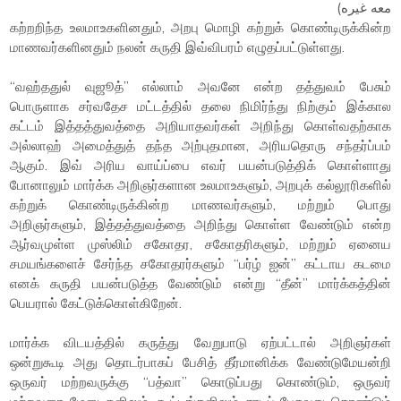
معه غيره)
கற்றறிந்த உலமாஉகளினதும், அறபு மொழி கற்றுக் கொண்டிருக்கின்ற
மாணவர்களினதும் நலன் கருதி இவ்விபரம் எழுதப்பட்டுள்ளது.
“வஹ்ததுல் வுஜூத்” எல்லாம் அவனே என்ற தத்துவம் பேசும்
பொருளாக சர்வதேச மட்டத்தில் தலை நிமிர்ந்து நிற்கும் இக்கால
கட்டம் இத்தத்துவத்தை அறியாதவர்கள் அறிந்து கொள்வதற்காக
அல்லாஹ் அமைத்துத் தந்த அற்புதமான, அரியதொரு சந்தர்ப்பம்
ஆகும். இவ் அரிய வாய்ப்பை எவர் பயன்படுத்திக் கொள்ளாது
போனாலும் மார்க்க அறிஞர்களான உலமாஉகளும், அறபுக் கல்லூரிகளில்
கற்றுக் கொண்டிருக்கின்ற மாணவர்களும், மற்றும் பொது
அறிஞர்களும், இத்தத்துவத்தை அறிந்து கொள்ள வேண்டும் என்ற
ஆர்வமுள்ள முஸ்லிம் சகோதர, சகோதரிகளும், மற்றும் ஏனைய
சமயங்களைச் சேர்ந்த சகோதரர்களும் “பர்ழ் ஐன்” கட்டாய கடமை
எனக் கருதி பயன்படுத்த வேண்டும் என்று “தீன்” மார்க்கத்தின்
பெயரால் கேட்டுக்கொள்கிறேன்.
மார்க்க விடயத்தில் கருத்து வேறுபாடு ஏற்பட்டால் அறிஞர்கள்
ஒன்றுகூடி அது தொடர்பாகப் பேசித் தீர்மானிக்க வேண்டுமேயன்றி
ஒருவர் மற்றவருக்கு “பத்வா” கொடுப்பது கொண்டும், ஒருவர்