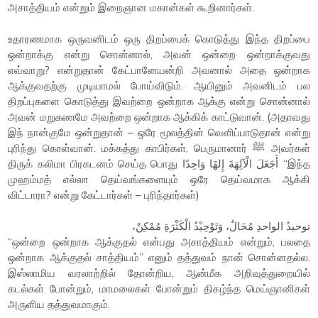
அசாத்தியம் என்றும் இறைஞான மகான்கள் கூறினார்கள்.
உதாரணமாக ஒருவனிடம் ஒரு திறப்பைக் கொடுத்து இந்த திறப்பை
ஒன்றாக்கு என்று சொன்னால், அவன் ஒன்றை ஒன்றாக்குவது
எவ்வாறு? என்றுதான் கேட்பானேயன்றி அவனால் அதை ஒன்றாக
ஆக்குவதற்கு முடியாமல் போய்விடும். ஆயினும் அவனிடம் பல
திறப்புகளை கொடுத்து இவற்றை ஒன்றாக ஆக்கு என்று சொன்னால்
அவன் மறுகணமே அவற்றை ஒன்றாக ஆக்கிக் காட்டுவான். (அதாவது
இந் நான்குமே ஒன்றுதான் – ஒரே மூலத்தின் வெளிப்பாடுதான் என்று
புரிந்து கொள்வான். மக்கத்து காபிர்கள், பெருமானார் ﷺ அவர்கள்
திருக் கலிமா பிரகடனம் செய்த பொது أَجَعَلَ الْآلِهَةَ إِلهًا وَاحِدًا “இந்த
முஹம்மத் எல்லா தெய்வங்களையும் ஒரே தெய்வமாக ஆக்கி
விட்டாரா? என்று கேட்டார்கள் – புரிந்தார்கள்)
توحيدُ الواحدِ مُحَالٌ، وَتَوْحِيْدُ الْكَثْرَةِ مُمْكِنٌ،
“ஒன்றை ஒன்றாக ஆக்குதல் என்பது அசாத்தியம் என்றும், பலதை
ஒன்றாக ஆக்குதல் சாத்தியம்” எனும் தத்துவம் நான் சொன்னதல்ல.
இஸ்லாமிய வரலாற்றில் தோன்றிய, ஆன்மீக அறிவுத்துறையில்
கடல்கள் போன்றும், மாமலைகள் போன்றும் திகழ்ந்த மெய்ஞானிகள்
அருளிய தத்துவமாகும்.