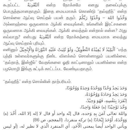
கூறப்பட்ட اَلتَّعْدِيَةُ என்ற நோக்கமே எனது தலைப்புக்கு
பொருத்தமானதாகும். இதை மையமாகக் கொண்டு “தவ்ஹீத்” என்ற
சொல்லை ஆய்வு செய்தல் பயன் தரும். وَحِّدُوا اللهَ – وَحِّدُوْا رَبَّكُمْ
அல்லாஹ்வை ஒருவனாக ஆக்கி வையுங்கள், உங்களின் இரட்சகனை
ஒருவனாக ஆக்கி வையுங்கள். ஆக்கி வைத்தல் என்றால் என்ன? அது
எவ்வாறு? என்பது اَلتَّعْدِيَةُ என்ற நோக்கத்தை மையமாக வைத்து
ஆய்வு செய்தால் புரியும்.
எனினும் اَلْبَلِيْدُ لَا يُفِيْدُهُ التَّطْوِيْلُ، وَلَوْ تُلِيَتْ عَلَيْهِ التَّوْرَاةُ وَالْإِنْجِيْلُ “மந்த
புத்தி உள்ளவர்களுக்கு நீண்ட விளக்கம் சொன்னாலும் பயனில்லை,
“தவ்றாத், இன்ஜீல்” வேதங்களை ஓதி காட்டினாலும் பயனில்லை என்ற
பழமொழி இங்கு சுட்டிக் காட்டப்பட வேண்டியதாகும்.
“தவ்ஹீத்” என்ற சொல்லின் தாற்பரியம்.
وَحَدَ يَحِدُ وَحْدًا وَوَحْدَةً وَحِدَةً وَوُحُوْدًا،
وَحَدَ يَحِدُ وَحَادَةً وَوُحُوْدَةً،
اِنْفَرَدَ بِنَفْسِهِ، فَهُوَ وَحِيْدٌ،
وَحَّدَ تَوْحِيْدًا (ه) جَعَلَهُ وَاحِدًا،
واللهَ تعالى آمَنَ بِهِ وَحده، قال إنّه واحد أو قال لا إله إلا الله، أَحَّدَ (ه)
وَوَحَّدَهُ، أَوْحَدَ إِيْحَادًا (ه) تركه منفردا، (المعجم، ص 86)
ويأتي الواحد أيضا بمعنى الْأَحَدِ، أي المنفرد الّذي لا نظير له، (أو ليس