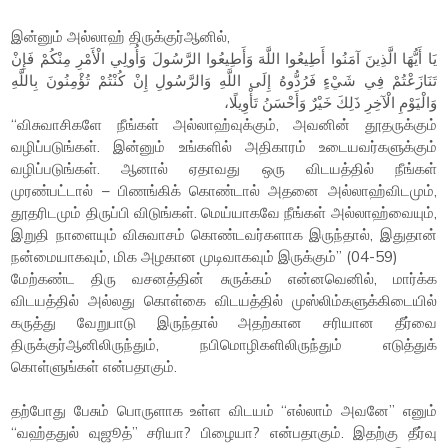
இன்னும் அல்லாஹ் திருக்குர்ஆனில்,
يَا أَيُّهَا الَّذِينَ آمَنُوا أَطِيعُوا اللَّهَ وَأَطِيعُوا الرَّسُولَ وَأُولِي الْأَمْرِ مِنْكُمْ فَإِنْ
تَنَازَعْتُمْ فِي شَيْءٍ فَرُدُّوهُ إِلَى اللَّهِ وَالرَّسُولِ إِنْ كُنْتُمْ تُؤْمِنُونَ بِاللَّهِ
وَالْيَوْمِ الْآخِرِ ذَلِكَ خَيْرٌ وَأَحْسَنُ تَأْوِيلًا،
“விசுவாசிகளே நீங்கள் அல்லாஹ்வுக்கும், அவனின் தூதருக்கும்
வழிப்படுங்கள். இன்னும் உங்களில் அதிகாரம் உடையவர்களுக்கும்
வழிப்படுங்கள். ஆனால் ஏதாவது ஒரு விடயத்தில் நீங்கள்
முரண்பட்டால் – பிணங்கிக் கொண்டால் அதனை அல்லாஹ்விடமும்,
தூதரிடமும் திருப்பி விடுங்கள். மெய்யாகவே நீங்கள் அல்லாஹ்வையும்,
இறுதி நாளையும் விசுவாசம் கொண்டவர்களாக இருந்தால், இதுதான்
நன்மையாகவும், மிக அழகான முடிவாகவும் இருக்கும்” (04-59)
மேற்கண்ட திரு வசனத்தின் சுருக்கம் என்னவெனில், மார்க்க
விடயத்தில் அல்லது கொள்கை விடயத்தில் முஸ்லிம்களுக்கிடையில்
கருத்து வேறுபாடு இருந்தால் அதற்கான சரியான தீர்வை
திருக்குர்ஆனிலிருந்தும், நபிமொழிகளிலிருந்தும் எடுத்துக்
கொள்ளுங்கள் என்பதாகும்.
தற்போது பேசும் பொருளாக உள்ள விடயம் “எல்லாம் அவனே” எனும்
“வஹ்ததுல் வுஜூத்” சரியா? பிழையா? என்பதாகும். இதற்கு தீர்வு