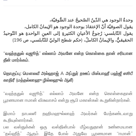
وحدةُ الوجود هي الدّينُ الصّحيحُ عند الصُّوفيّة،
يقول الصوفيّة أنّ الإعتقادَ بوحدة الوجود هو الإيمانُ الكامل،
يقول النّابلسي: رُجوعُ الأعيانِ الكثيرةِ إلى العينِ الواحدةِ هو التّوحيدُ
الحقيقيُّ، والإيمانُ الكاملُ، (حكم شطح الوليّ للنّابلسي، ص 196)
“வஹ்ததுல் வுஜூத்” எல்லாம் அவனே என்ற கொள்கை தான் சரியான
தீன் மார்க்கம்.
தொகுப்பு: மௌலவீ அல்ஹாஜ் A அப்துர் றஊப் மிஸ்பாஹீ பஹ்ஜீ ஸூபீ
காதிரீ (மத்தல்லாஹு ழில்லஹுல் ஆலீ)
“வஹ்ததுல் வுஜூத்” எல்லாம் அவனே என்ற கொள்கைதான்
பூரணமான ஈமான் விசுவாசம் என்று சூபி மகான்கள் கூறுகின்றார்கள்.
இமாம் நாபலஸீ றஹிமஹுல்லாஹ் அவர்கள் மேற்கண்டவாறு
கூறியுள்ளார்கள்.
பல வஸ்துக்கள் ஒரு வஸ்தின்பால் மீழ்வதுதான் உண்மையான
“தவ்ஹீத்” ஆகும். இதே போல் அதுவே பூரணமான “ஈமான்”