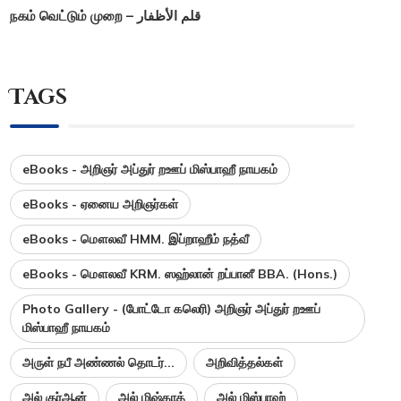
நகம் வெட்டும் முறை – قلم الأظفار
Tags
eBooks - அறிஞர் அப்துர் றஊப் மிஸ்பாஹீ நாயகம்
eBooks - ஏனைய அறிஞர்கள்
eBooks - மௌலவீ HMM. இப்றாஹீம் நத்வீ
eBooks - மௌலவீ KRM. ஸஹ்லான் றப்பானீ BBA. (Hons.)
Photo Gallery - (போட்டோ கலெரி) அறிஞர் அப்துர் றஊப்
மிஸ்பாஹீ நாயகம்
அருள் நபீ அண்ணல் தொடர்...
அறிவித்தல்கள்
அல் குர்ஆன்
அல் மிஷ்காத்
அல் மிஸ்பாஹ்