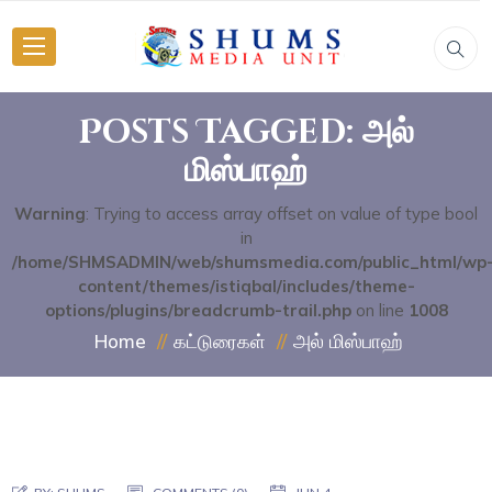
Posts Tagged: அல்
மிஸ்பாஹ்
Warning
: Trying to access array offset on value of type bool
in
/home/SHMSADMIN/web/shumsmedia.com/public_html/wp
content/themes/istiqbal/includes/theme-
options/plugins/breadcrumb-trail.php
on line
1008
அல் மிஸ்பாஹ்
Home
கட்டுரைகள்