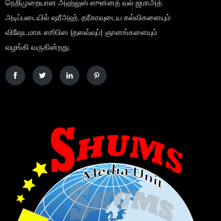
நெறிமுறையான அஹ்லுஸ் ஸுன்னத் வல் ஜமாஅத்
அடிப்படையில் ஷரீஅஹ், தரீகாவுடைய கல்விகளையும்
விஷேடமாக ஸூபிஸ (தஸவ்வுப்) ஞானங்களையும்
வழங்கி வருகின்றது.