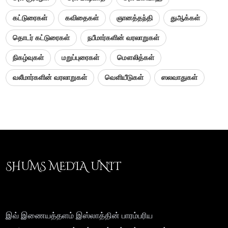
கட்டுரைகள்
கவிதைகள்
ஞானத்தந்தி
துஆக்கள்
தொடர் கட்டுரைகள்
நபீமார்களின் வரலாறுகள்
நிகழ்வுகள்
மறுப்புரைகள்
மௌலித்கள்
வலீமார்களின் வரலாறுகள்
வெளியீடுகள்
ஸலவாதுகள்
SHUMS MEDIA UNIT
இவ் இணையத்தளம் இஸ்லாத்தின் பாரம்பரிய