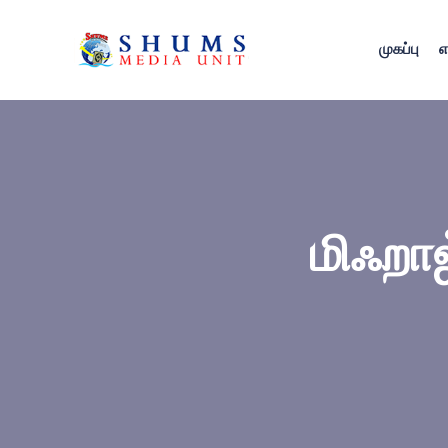
முகப்பு
எ
மிஃறாஜ