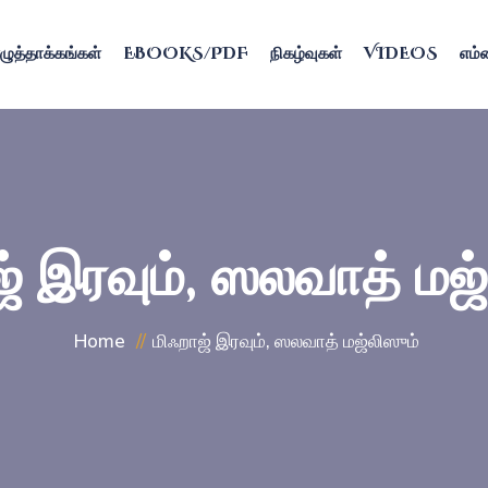
ழுத்தாக்கங்கள்
EBOOKS/PDF
நிகழ்வுகள்
VIDEOS
எம்ம
் இரவும், ஸலவாத் மஜ
Home
மிஃறாஜ் இரவும், ஸலவாத் மஜ்லிஸும்