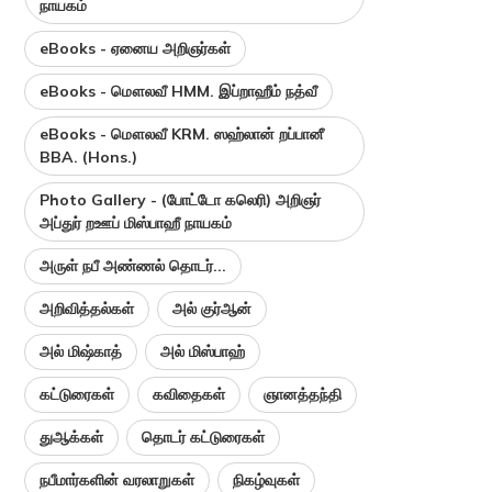
நாயகம்
eBooks - ஏனைய அறிஞர்கள்
eBooks - மௌலவீ HMM. இப்றாஹீம் நத்வீ
eBooks - மௌலவீ KRM. ஸஹ்லான் றப்பானீ
BBA. (Hons.)
Photo Gallery - (போட்டோ கலெரி) அறிஞர்
அப்துர் றஊப் மிஸ்பாஹீ நாயகம்
அருள் நபீ அண்ணல் தொடர்...
அறிவித்தல்கள்
அல் குர்ஆன்
அல் மிஷ்காத்
அல் மிஸ்பாஹ்
கட்டுரைகள்
கவிதைகள்
ஞானத்தந்தி
துஆக்கள்
தொடர் கட்டுரைகள்
நபீமார்களின் வரலாறுகள்
நிகழ்வுகள்