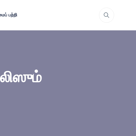
ைப் பற்றி
்லிஸும்