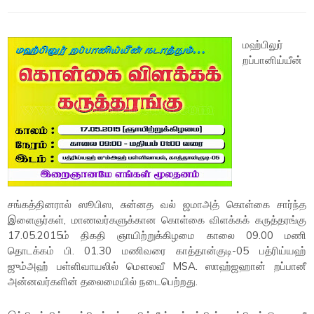
மஹ்பிலுர்
றப்பானிய்யீன்
சங்கத்தினரால் ஸூபிஸ, சுன்னத வல் ஜமாஅத் கொள்கை சார்ந்த
இளைஞர்கள், மாணவர்களுக்கான கொள்கை விளக்கக் கருத்தரங்கு
17.05.2015ம் திகதி ஞாயிற்றுக்கிழமை காலை 09.00 மணி
தொடக்கம் பி. 01.30 மணிவரை காத்தான்குடி-05 பத்ரிய்யஹ்
ஜும்அஹ் பள்ளிவாயலில் மௌலவீ MSA. ஸாஹ்ஜஹான் றப்பானீ
அன்னவர்களின் தலைமையில் நடைபெற்றது.