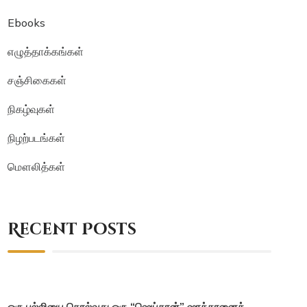
Ebooks
எழுத்தாக்கங்கள்
சஞ்சிகைகள்
நிகழ்வுகள்
நிழற்படங்கள்
மௌலித்கள்
Recent Posts
ஒரு பல்லியை கொல்வது ஒரு “ஷெய்தான்” ஷாத்தானைக்