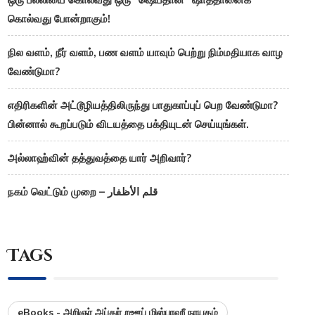
கொல்வது போன்றாகும்!
நில வளம், நீர் வளம், பண வளம் யாவும் பெற்று நிம்மதியாக வாழ
வேண்டுமா?
எதிரிகளின் அட்டூழியத்திலிருந்து பாதுகாப்புப் பெற வேண்டுமா?
பின்னால் கூறப்படும் விடயத்தை பக்தியுடன் செய்யுங்கள்.
அல்லாஹ்வின் தத்துவத்தை யார் அறிவார்?
நகம் வெட்டும் முறை – قلم الأظفار
Tags
eBooks - அறிஞர் அப்துர் றஊப் மிஸ்பாஹீ நாயகம்