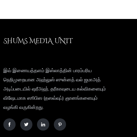
SHUMS MEDIA UNIT
இவ் இணையத்தளம் இஸ்லாத்தின் பாரம்பரிய
நெறிமுறையான அஹ்லுஸ் ஸுன்னத் வல் ஜமாஅத்
அடிப்படையில் ஷரீஅஹ், தரீகாவுடைய கல்விகளையும்
விஷேடமாக ஸூபிஸ (தஸவ்வுப்) ஞானங்களையும்
வழங்கி வருகின்றது.