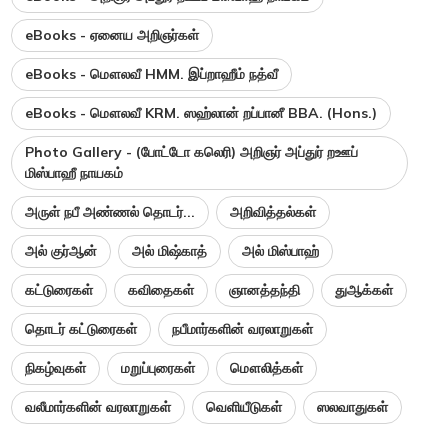
eBooks - ஏனைய அறிஞர்கள்
eBooks - மௌலவீ HMM. இப்றாஹீம் நத்வீ
eBooks - மௌலவீ KRM. ஸஹ்லான் றப்பானீ BBA. (Hons.)
Photo Gallery - (போட்டோ கலெரி) அறிஞர் அப்துர் றஊப்
மிஸ்பாஹீ நாயகம்
அருள் நபீ அண்ணல் தொடர்...
அறிவித்தல்கள்
அல் குர்ஆன்
அல் மிஷ்காத்
அல் மிஸ்பாஹ்
கட்டுரைகள்
கவிதைகள்
ஞானத்தந்தி
துஆக்கள்
தொடர் கட்டுரைகள்
நபீமார்களின் வரலாறுகள்
நிகழ்வுகள்
மறுப்புரைகள்
மௌலித்கள்
வலீமார்களின் வரலாறுகள்
வெளியீடுகள்
ஸலவாதுகள்