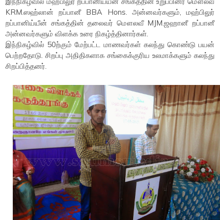
இந்நிகழ்வில் மஹ்பிலுர் றப்பானிய்யீன் சங்கத்தின் உறுப்பினர் மௌலவீ
KRM.ஸஹ்லான் றப்பானீ BBA Hons. அன்னவர்களும், மஹ்பிலுர்
றப்பானிய்யீன் சங்கத்தின் தலைவர் மௌலவீ MJM.ஜஹானீ றப்பானீ
அன்னவர்களும் விளக்க உரை நிகழ்த்தினார்கள்.
இந்நிகழ்வில் 50ற்கும் மேற்பட்ட மாணவர்கள் கலந்து கொண்டு பயன்
பெற்றதோடு. சிறப்பு அதிதிகளாக சங்கைக்குரிய உலமாக்களும் கலந்து
சிறப்பித்தனர்.