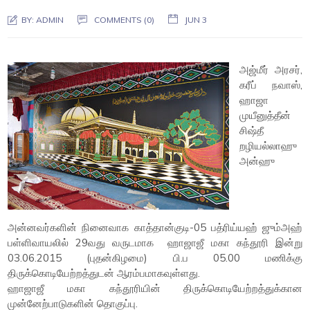
BY:
ADMIN
COMMENTS (0)
JUN 3
அஜ்மீர் அரசர்,
கரீப் நவாஸ்,
ஹாஜா
முயீனுத்தீன்
சிஷ்தீ
றழியல்லாஹு
அன்ஹு
அன்னவர்களின் நினைவாக காத்தான்குடி-05 பத்ரிய்யஹ் ஜும்அஹ்
பள்ளிவாயலில் 29வது வருடமாக ஹாஜாஜீ மகா கந்தூரி இன்று
03.06.2015 (புதன்கிழமை) பி.ப 05.00 மணிக்கு
திருக்கொடியேற்றத்துடன் ஆரம்பமாகவுள்ளது.
ஹாஜாஜீ மகா கந்தூரியின் திருக்கொடியேற்றத்துக்கான
முன்னேற்பாடுகளின் தொகுப்பு.