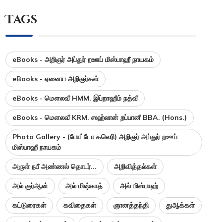
Tags
eBooks - அறிஞர் அப்துர் றஊப் மிஸ்பாஹீ நாயகம்
eBooks - ஏனைய அறிஞர்கள்
eBooks - மௌலவீ HMM. இப்றாஹீம் நத்வீ
eBooks - மௌலவீ KRM. ஸஹ்லான் றப்பானீ BBA. (Hons.)
Photo Gallery - (போட்டோ கலெரி) அறிஞர் அப்துர் றஊப்
மிஸ்பாஹீ நாயகம்
அருள் நபீ அண்ணல் தொடர்...
அறிவித்தல்கள்
அல் குர்ஆன்
அல் மிஷ்காத்
அல் மிஸ்பாஹ்
கட்டுரைகள்
கவிதைகள்
ஞானத்தந்தி
துஆக்கள்