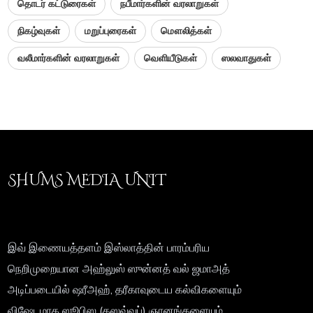
தொடர் கட்டுரைகள்
நபீமார்களின் வரலாறுகள்
நிகழ்வுகள்
மறுப்புரைகள்
மௌலித்கள்
வலீமார்களின் வரலாறுகள்
வெளியீடுகள்
ஸலவாதுகள்
SHUMS MEDIA UNIT
இவ் இணையத்தளம் இஸ்லாத்தின் பாரம்பரிய
நெறிமுறையான அஹ்லுஸ் ஸுன்னத் வல் ஜமாஅத்
அடிப்படையில் ஷரீஅஹ், தரீகாவுடைய கல்விகளையும்
விஷேடமாக ஸூபிஸ (தஸவ்வுப்) ஞானங்களையும்