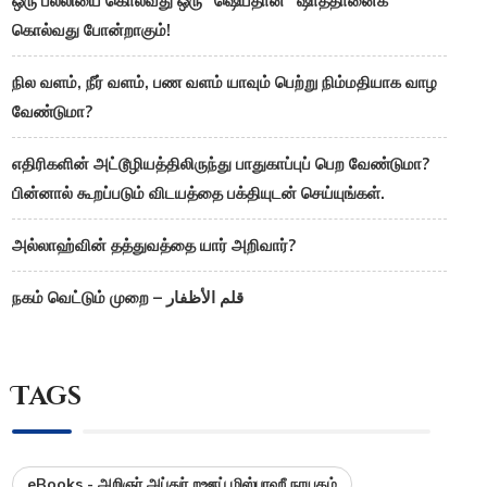
ஒரு பல்லியை கொல்வது ஒரு “ஷெய்தான்” ஷாத்தானைக்
கொல்வது போன்றாகும்!
நில வளம், நீர் வளம், பண வளம் யாவும் பெற்று நிம்மதியாக வாழ
வேண்டுமா?
எதிரிகளின் அட்டூழியத்திலிருந்து பாதுகாப்புப் பெற வேண்டுமா?
பின்னால் கூறப்படும் விடயத்தை பக்தியுடன் செய்யுங்கள்.
அல்லாஹ்வின் தத்துவத்தை யார் அறிவார்?
நகம் வெட்டும் முறை – قلم الأظفار
Tags
eBooks - அறிஞர் அப்துர் றஊப் மிஸ்பாஹீ நாயகம்