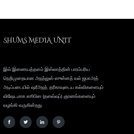
SHUMS MEDIA UNIT
இவ் இணையத்தளம் இஸ்லாத்தின் பாரம்பரிய
நெறிமுறையான அஹ்லுஸ் ஸுன்னத் வல் ஜமாஅத்
அடிப்படையில் ஷரீஅஹ், தரீகாவுடைய கல்விகளையும்
விஷேடமாக ஸூபிஸ (தஸவ்வுப்) ஞானங்களையும்
வழங்கி வருகின்றது.