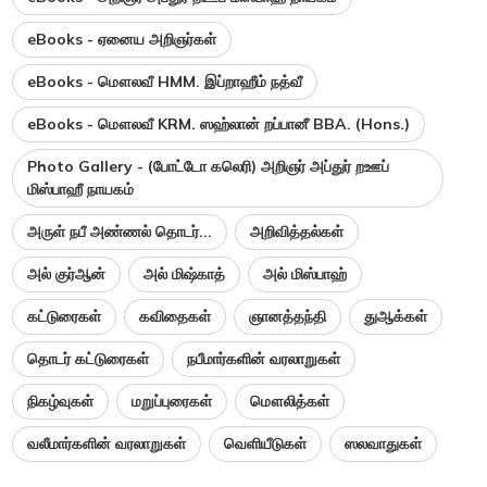
eBooks - ஏனைய அறிஞர்கள்
eBooks - மௌலவீ HMM. இப்றாஹீம் நத்வீ
eBooks - மௌலவீ KRM. ஸஹ்லான் றப்பானீ BBA. (Hons.)
Photo Gallery - (போட்டோ கலெரி) அறிஞர் அப்துர் றஊப்
மிஸ்பாஹீ நாயகம்
அருள் நபீ அண்ணல் தொடர்...
அறிவித்தல்கள்
அல் குர்ஆன்
அல் மிஷ்காத்
அல் மிஸ்பாஹ்
கட்டுரைகள்
கவிதைகள்
ஞானத்தந்தி
துஆக்கள்
தொடர் கட்டுரைகள்
நபீமார்களின் வரலாறுகள்
நிகழ்வுகள்
மறுப்புரைகள்
மௌலித்கள்
வலீமார்களின் வரலாறுகள்
வெளியீடுகள்
ஸலவாதுகள்