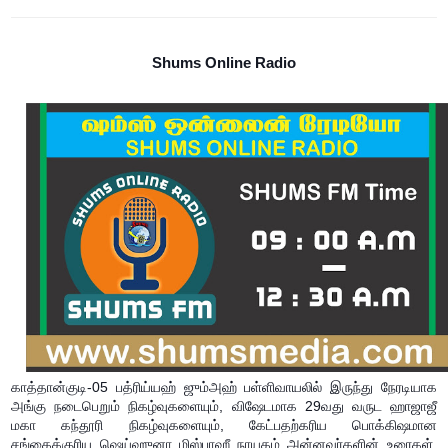
Shums Online Radio
காத்தான்குடி-05 பத்ரிய்யஹ் ஜும்அஹ் பள்ளிவாயலில் இருந்து நேரடியாக
அங்கு நடைபெறும் நிகழ்வுகளையும், விஷேடமாக 29வது வருட ஹாஜாஜீ
மகா கந்தூரி நிகழ்வுகளையும், கேட்பதற்கரிய பொக்கிஷமான
சங்கைக்குரிய ஷெய்ஹுனா மிஸ்பாஹீ நாயகம் அன்னவர்களின் உரைகள்,