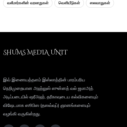
வலீமார்களின் வரலாறுகள்
வெளியீடுகள்
ஸலவாதுகள்
SHUMS MEDIA UNIT
இவ் இணையத்தளம் இஸ்லாத்தின் பாரம்பரிய
நெறிமுறையான அஹ்லுஸ் ஸுன்னத் வல் ஜமாஅத்
அடிப்படையில் ஷரீஅஹ், தரீகாவுடைய கல்விகளையும்
விஷேடமாக ஸூபிஸ (தஸவ்வுப்) ஞானங்களையும்
வழங்கி வருகின்றது.