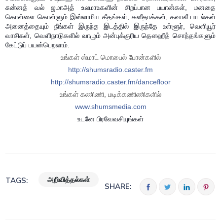
சுன்னத் வல் ஜமாஅத் உலமாஉகளின் சிறப்பான பயான்கள், மனதை
கொள்ளை கொள்ளும் இஸ்லாமிய கீதங்கள், கஸீதாக்கள், கவாலீ பாடல்கள்
அனைத்தையும் நீங்கள் இருந்த இடத்தில் இருந்தே உள்ளூர், வெளியூர்
வாசிகள், வெளிநாடுகளில் வாழும் அன்புக்குரிய தௌஹீத் சொந்தங்களும்
கேட்டுப் பயன்பெறலாம்.
உங்கள் ஸ்மாட் மொபைல் போன்களில்
http://shumsradio.caster.fm
http://shumsradio.caster.fm/dancefloor
உங்கள் கணிணி, மடிக்கணிணிகளில்
www.shumsmedia.com
உடனே பிரவேவசியுங்கள்
அறிவித்தல்கள்
TAGS:
SHARE: