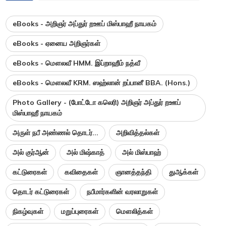
eBooks - அறிஞர் அப்துர் றஊப் மிஸ்பாஹீ நாயகம்
eBooks - ஏனைய அறிஞர்கள்
eBooks - மௌலவீ HMM. இப்றாஹீம் நத்வீ
eBooks - மௌலவீ KRM. ஸஹ்லான் றப்பானீ BBA. (Hons.)
Photo Gallery - (போட்டோ கலெரி) அறிஞர் அப்துர் றஊப்
மிஸ்பாஹீ நாயகம்
அருள் நபீ அண்ணல் தொடர்...
அறிவித்தல்கள்
அல் குர்ஆன்
அல் மிஷ்காத்
அல் மிஸ்பாஹ்
கட்டுரைகள்
கவிதைகள்
ஞானத்தந்தி
துஆக்கள்
தொடர் கட்டுரைகள்
நபீமார்களின் வரலாறுகள்
நிகழ்வுகள்
மறுப்புரைகள்
மௌலித்கள்