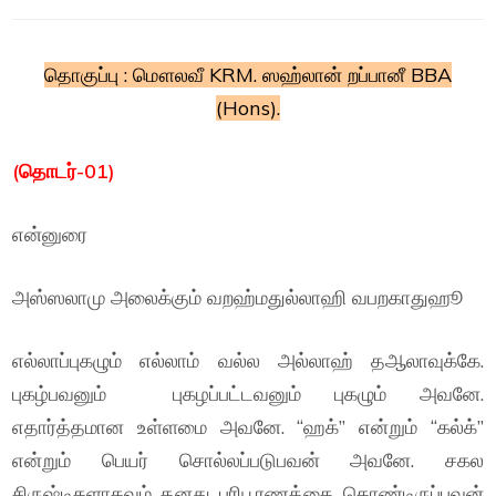
தொகுப்பு : மௌலவீ KRM. ஸஹ்லான் றப்பானீ BBA
(Hons).
(தொடர்-01)
என்னுரை
அஸ்ஸலாமு அலைக்கும் வறஹ்மதுல்லாஹி வபறகாதுஹூ
எல்லாப்புகழும் எல்லாம் வல்ல அல்லாஹ் தஆலாவுக்கே.
புகழ்பவனும் புகழப்பட்டவனும் புகழும் அவனே.
எதார்த்தமான உள்ளமை அவனே. “ஹக்” என்றும் “கல்க்”
என்றும் பெயர் சொல்லப்படுபவன் அவனே. சகல
சிருஷ்டிகளாகவும் தனது பரிபூரணத்தை கொண்டிருப்பவன்