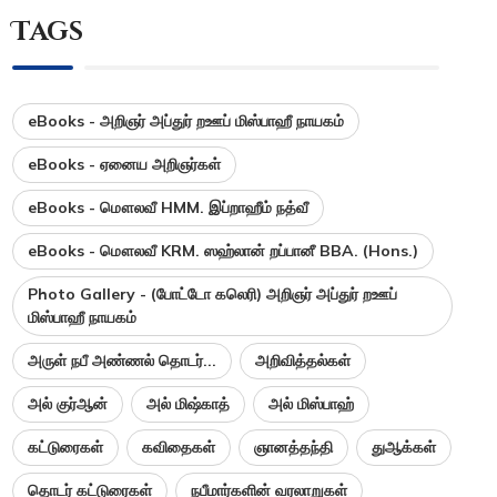
Tags
eBooks - அறிஞர் அப்துர் றஊப் மிஸ்பாஹீ நாயகம்
eBooks - ஏனைய அறிஞர்கள்
eBooks - மௌலவீ HMM. இப்றாஹீம் நத்வீ
eBooks - மௌலவீ KRM. ஸஹ்லான் றப்பானீ BBA. (Hons.)
Photo Gallery - (போட்டோ கலெரி) அறிஞர் அப்துர் றஊப்
மிஸ்பாஹீ நாயகம்
அருள் நபீ அண்ணல் தொடர்...
அறிவித்தல்கள்
அல் குர்ஆன்
அல் மிஷ்காத்
அல் மிஸ்பாஹ்
கட்டுரைகள்
கவிதைகள்
ஞானத்தந்தி
துஆக்கள்
தொடர் கட்டுரைகள்
நபீமார்களின் வரலாறுகள்