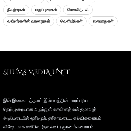
நிகழ்வுகள்
மறுப்புரைகள்
மௌலித்கள்
வலீமார்களின் வரலாறுகள்
வெளியீடுகள்
ஸலவாதுகள்
SHUMS MEDIA UNIT
இவ் இணையத்தளம் இஸ்லாத்தின் பாரம்பரிய
நெறிமுறையான அஹ்லுஸ் ஸுன்னத் வல் ஜமாஅத்
அடிப்படையில் ஷரீஅஹ், தரீகாவுடைய கல்விகளையும்
விஷேடமாக ஸூபிஸ (தஸவ்வுப்) ஞானங்களையும்