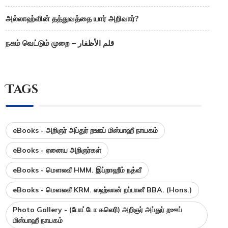
அல்லாஹ்வின் தத்துவத்தை யார் அறிவார்?
நகம் வெட்டும் முறை – قلم الأظفار
Tags
eBooks - அறிஞர் அப்துர் றஊப் மிஸ்பாஹீ நாயகம்
eBooks - ஏனைய அறிஞர்கள்
eBooks - மௌலவீ HMM. இப்றாஹீம் நத்வீ
eBooks - மௌலவீ KRM. ஸஹ்லான் றப்பானீ BBA. (Hons.)
Photo Gallery - (போட்டோ கலெரி) அறிஞர் அப்துர் றஊப்
மிஸ்பாஹீ நாயகம்