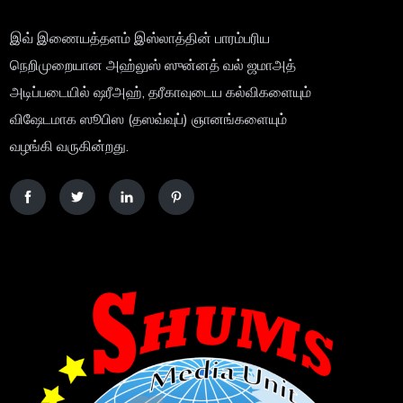
இவ் இணையத்தளம் இஸ்லாத்தின் பாரம்பரிய
நெறிமுறையான அஹ்லுஸ் ஸுன்னத் வல் ஜமாஅத்
அடிப்படையில் ஷரீஅஹ், தரீகாவுடைய கல்விகளையும்
விஷேடமாக ஸூபிஸ (தஸவ்வுப்) ஞானங்களையும்
வழங்கி வருகின்றது.