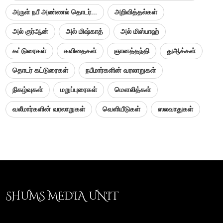
அருள் நபீ அண்ணல் தொடர்...
அறிவித்தல்கள்
அல் குர்ஆன்
அல் மிஷ்காத்
அல் மிஸ்பாஹ்
கட்டுரைகள்
கவிதைகள்
ஞானத்தந்தி
துஆக்கள்
தொடர் கட்டுரைகள்
நபீமார்களின் வரலாறுகள்
நிகழ்வுகள்
மறுப்புரைகள்
மௌலித்கள்
வலீமார்களின் வரலாறுகள்
வெளியீடுகள்
ஸலவாதுகள்
SHUMS MEDIA UNIT