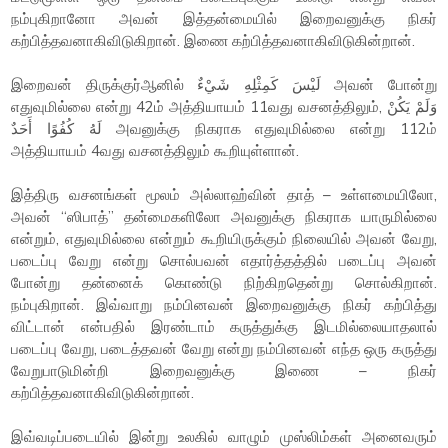
நம்புகிறானோ அவன் இத்தன்மையில் இறைவனுக்கு நிகர்
கற்பித்தவனாகிவிடுகிறான். இணை கற்பித்தவனாகிவிடுகின்றான்.
இறைவன் திருக்குர்ஆனில் لَيْسَ كَمِثْلِهِ شَيْءٌ அவன் போன்று
எதுவுமில்லை என்று 42ம் அத்தியாயம் 11வது வசனத்திலும், وَلَمْ يَكُنْ
لَهُ كُفُوًا أَحَدٌ அவனுக்கு நிகராக எதுவுமில்லை என்று 112ம்
அத்தியாயம் 4வது வசனத்திலும் கூறியுள்ளான்.
இத்திரு வசனங்கள் மூலம் அல்லாஹ்வின் தாத் – உள்ளமையிலோ,
அவன் “ஸிபாத்” தன்மைகளிலோ அவனுக்கு நிகராக யாருமில்லை
என்றும், எதுவுமில்லை என்றும் கூறியிருக்கும் நிலையில் அவன் வேறு,
படைப்பு வேறு என்று சொல்பவன் எதார்த்தத்தில் படைப்பு அவன்
போன்று தன்னைக் கொண்டு நிற்கிறதென்று சொல்கிறான்.
நம்புகிறான். இவ்வாறு நம்பினவன் இறைவனுக்கு நிகர் கற்பித்து
விட்டான் என்பதில் இரண்டாம் கருத்துக்கு இடமில்லையாதலால்
படைப்பு வேறு, படைத்தவன் வேறு என்று நம்பினவன் எந்த ஒரு கருத்து
வேறுபாடுமின்றி இறைவனுக்கு இணை – நிகர்
கற்பித்தவனாகிவிடுகின்றான்.
இவ்வடிப்படையில் இன்று உலகில் வாழும் முஸ்லிம்கள் அனைவரும்