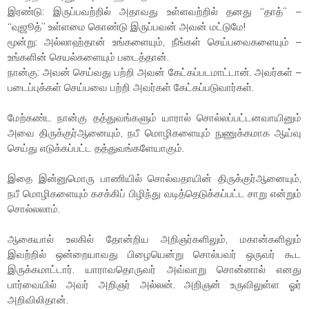
இரண்டு: இருப்பவற்றில் அதாவது உள்ளவற்றில் தனது “தாத்” –
“வுஜூத்” உள்ளமை கொண்டு இருப்பவன் அவன் மட்டுமே!
மூன்று: அல்லாஹ்தான் உங்களையும், நீங்கள் செய்பவைகளையும் –
உங்களின் செயல்களையும் படைத்தான்.
நான்கு: அவன் செய்வது பற்றி அவன் கேட்கப்படமாட்டான். அவர்கள் –
படைப்புக்கள் செய்பவை பற்றி அவர்கள் கேட்கப்படுவார்கள்.
மேற்கண்ட நான்கு தத்துவங்களும் யாரால் சொல்லப்பட்டனவாயினும்
அவை திருக்குர்ஆனையும், நபீ மொழிகளையும் நுணுக்கமாக ஆய்வு
செய்து எடுக்கப்பட்ட தத்துவங்களேயாகும்.
இதை இன்னுமொரு பாணியில் சொல்வதாயின் திருக்குர்ஆனையும்,
நபீ மொழிகளையும் கசக்கிப் பிழிந்து வடித்தெடுக்கப்பட்ட சாறு என்றும்
சொல்லலாம்.
ஆகையால் உலகில் தோன்றிய அறிஞர்களிலும், மகான்களிலும்
இவற்றில் ஒன்றையாவது பிழையென்று சொல்பவர் ஒருவர் கூட
இருக்கமாட்டார். யாராவதொருவர் அவ்வாறு சொன்னால் எனது
பார்வையில் அவர் அறிஞர் அல்லன். அறிஞன் உருவிலுள்ள ஓர்
அறிவிலிதான்.