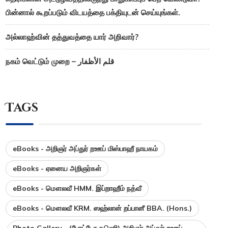
பின்னால் கூறப்படும் விடயத்தை பக்தியுடன் செய்யுங்கள்.
அல்லாஹ்வின் தத்துவத்தை யார் அறிவார்?
நகம் வெட்டும் முறை – قلم الأظفار
Tags
eBooks - அறிஞர் அப்துர் றஊப் மிஸ்பாஹீ நாயகம்
eBooks - ஏனைய அறிஞர்கள்
eBooks - மௌலவீ HMM. இப்றாஹீம் நத்வீ
eBooks - மௌலவீ KRM. ஸஹ்லான் றப்பானீ BBA. (Hons.)
Photo Gallery - (போட்டோ கலெரி) அறிஞர் அப்துர் றஊப்