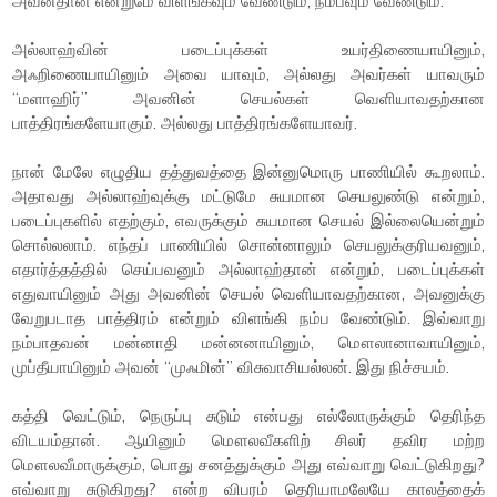
அவன்தான் என்றுமே விளங்கவும் வேண்டும், நம்பவும் வேண்டும்.
அல்லாஹ்வின் படைப்புக்கள் உயர்திணையாயினும்,
அஃறிணையாயினும் அவை யாவும், அல்லது அவர்கள் யாவரும்
“மளாஹிர்” அவனின் செயல்கள் வெளியாவதற்கான
பாத்திரங்களேயாகும். அல்லது பாத்திரங்களேயாவர்.
நான் மேலே எழுதிய தத்துவத்தை இன்னுமொரு பாணியில் கூறலாம்.
அதாவது அல்லாஹ்வுக்கு மட்டுமே சுயமான செயலுண்டு என்றும்,
படைப்புகளில் எதற்கும், எவருக்கும் சுயமான செயல் இல்லையென்றும்
சொல்லலாம். எந்தப் பாணியில் சொன்னாலும் செயலுக்குரியவனும்,
எதார்த்தத்தில் செய்பவனும் அல்லாஹ்தான் என்றும், படைப்புக்கள்
எதுவாயினும் அது அவனின் செயல் வெளியாவதற்கான, அவனுக்கு
வேறுபடாத பாத்திரம் என்றும் விளங்கி நம்ப வேண்டும். இவ்வாறு
நம்பாதவன் மன்னாதி மன்னனாயினும், மௌலானாவாயினும்,
முப்தீயாயினும் அவன் “முஃமின்” விசுவாசியல்லன். இது நிச்சயம்.
கத்தி வெட்டும், நெருப்பு சுடும் என்பது எல்லோருக்கும் தெரிந்த
விடயம்தான். ஆயினும் மௌலவீகளிற் சிலர் தவிர மற்ற
மௌலவீமாருக்கும், பொது சனத்துக்கும் அது எவ்வாறு வெட்டுகிறது?
எவ்வாறு சுடுகிறது? என்ற விபரம் தெரியாமலேயே காலத்தைக்