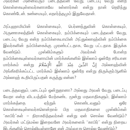
அவர்கள் அனைவரும் படைத்தவன் வேறு, படைப்பு வேறு என்ற
கொள்கையுள்ளவர்களாகவே உள்ளார்கள் என்று நான் தெரிந்து
கொண்டேன். உண்மையும், எதார்த்தமும் இதுவேதான்.
அப்புஹாமியின் கொள்கையும், பெர்ணந்துவின் கொள்கையும்,
அருணாசலத்தின் கொள்கையும், நம்பிக்கையும் படைத்தவன் வேறு,
படைப்பு வேறு என்ற நம்பிக்கையாயின் அப்துல்லாஹ்வின் நம்பிக்கை
இவர்களின் நம்பிக்கைக்கு முரண்பட்டதாக, வேறு பட்டதாக இருக்க
வேண்டும். முஸ்லிம்களும் அவர்கள் போன்ற
நம்பிக்கையுள்ளவர்களாயின் மார்க்கங்களில் இஸ்லாம் ஒன்றே சரியான
மார்க்கம் என்று إِنَّ الدِّينَ عِنْدَ اللَّهِ الْإِسْلَامُ அல்லாஹ்வின்
அங்கீகரிக்கப்பட்ட மார்க்கம் இஸ்லாம் ஒன்றே என்று திருக்குர்ஆனில்
அல்லாஹ் கூறியிருப்பதன் கருத்து என்ன?
படைத்தவனும், படைப்பும் ஒன்றுதானா? அல்லது அவன் வேறு, படைப்பு
வேறா என்ற விடயத்தில் மேற்கண்ட மூன்று மதவாதிகளும், இஸ்லாம்
மார்க்கத்தை ஏற்றுக் கொண்டவனும் ஒரே
கொள்கையுள்ளவர்களென்றால் பிற மதவாதிகளை முஸ்லிம்கள்
“காபிர்”கள் – நிராகரித்தவர்கள் என்று ஏன் சொல்ல வேண்டும்?
அவர்கள் மட்டுமல்ல இறைவனே அவர்களைக் “காபிர்” என்று நிறைய
இடங்களில் சொல்லியுள்ளானே ஏன் அவ்வாறு சொல்ல வேண்டும்?