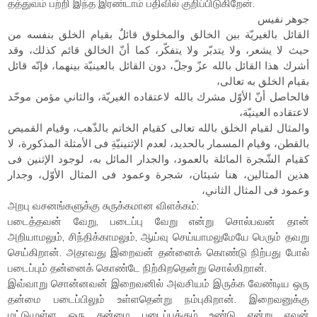
தத்துவம் பற்றி இந்த இரண்டாம் பதிவில் குறிப்பிடுகிறேன்.
جوهر نفيس
القائل بالغيريّة بين الخالق والمخلوق قائلٌ بقيام الخلق بنفسه من
حيث لا يشعر، ولا يتدبّر ولا يتفكّر، كما أنّ الخالق قائم كذلك، وقد
أشرك هذا القائل بالله عزّ وجلّ، دون القائل بالعينيّة بينهما، فإنّه قائل
بقيام الخلق به تعالى،
فالحاصل أنّ الأوّل مشرك بالله لاعتقاده الغيريّة، والثاني مؤمن موحّد
لاعتقاده العينيّة،
والمثال لقيام الخلق بالله تعالى كقيام الخاتم بالذّهب، وقيام القميص
بالقطن، وقيام المسمار بالحديد، لعدم الإثنينيّةِ فى الأمثلة المذكورة، لا
كقيام الشّجرة المائلة بالعمود، والجدار المائل به، لوجود الإثنين فى
هذين المثالين، هنا شيئان، شجرة وعمود فى المثال الأوّل، وجدار
وعمود فى المثال الثاني،
அறபு வசனங்களுக்கு சுருக்கமான விளக்கம்:
படைத்தவன் வேறு, படைப்பு வேறு என்று சொல்பவன் தான்
அறியாமலும், சிந்திக்காமலும், ஆய்வு செய்யாமலுமேயே பெரும் தவறு
செய்கிறான். அதாவது இறைவன் தன்னைக் கொண்டு நிற்பது போல்
படைப்பும் தன்னைக் கொண்டே நிற்கிறதென்று சொல்கிறான்.
இவ்வாறு சொன்னவன் இறைவனில் அவசியம் இருக்க வேண்டிய ஒரு
தன்மை படைப்பிலும் உள்ளதென்று நம்புகிறான். இறைவனுக்கு
மட்டுமுள்ள ஒரு தன்மை படைப்புக்கும் உண்டு என்று எவன்