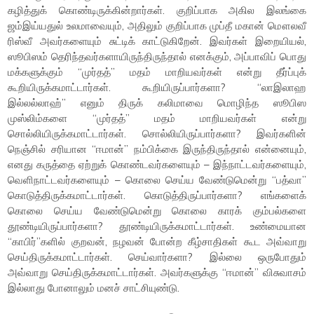
கழித்துக் கொண்டிருக்கின்றார்கள். குறிப்பாக அகில இலங்கை
ஜம்இய்யதுல் உலமாவையும், அதிலும் குறிப்பாக முப்தீ மகான் மௌலவீ
ரிஸ்வீ அவர்களையும் சுட்டிக் காட்டுகிறேன். இவர்கள் இறையியல்,
ஸூபிஸம் தெரிந்தவர்களாயிருந்திருந்தால் எனக்கும், அப்பாவிப் பொது
மக்களுக்கும் “முர்தத்” மதம் மாறியவர்கள் என்று தீர்ப்புக்
கூறியிருக்கமாட்டார்கள். கூறியிருப்பார்களா? “லாஇலாஹ
இல்லல்லாஹ்” எனும் திருக் கலிமாவை மொழிந்த ஸூபிஸ
முஸ்லிம்களை “முர்தத்” மதம் மாறியவர்கள் என்று
சொல்லியிருக்கமாட்டார்கள். சொல்லியிருப்பார்களா? இவர்களின்
நெஞ்சில் சரியான “ஈமான்” நம்பிக்கை இருந்திருந்தால் என்னையும்,
எனது கருத்தை ஏற்றுக் கொண்டவர்களையும் – இந்நாட்டவர்களையும்,
வெளிநாட்டவர்களையும் – கொலை செய்ய வேண்டுமென்று “பத்வா”
கொடுத்திருக்கமாட்டார்கள். கொடுத்திருப்பார்களா? எங்களைக்
கொலை செய்ய வேண்டுமென்று கொலை காரக் கும்பல்களை
தூண்டியிருப்பார்களா? தூண்டியிருக்கமாட்டார்கள். உண்மையான
“காபிர்”களில் குறவன், நழவன் போன்ற கீழ்சாதிகள் கூட அவ்வாறு
செய்திருக்கமாட்டார்கள். செய்வார்களா? இல்லை ஒருபோதும்
அவ்வாறு செய்திருக்கமாட்டார்கள். அவர்களுக்கு “ஈமான்” விசுவாசம்
இல்லாது போனாலும் மனச் சாட்சியுண்டு.