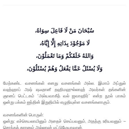
سُبْحَانَ مَنْ لَا فَاعِلَ سِوَاهُ،
لَا مَوْجُوْدَ بِذَاتِهِ إِلَّا إِيَّاهُ،
وَاللهُ خَلَقَكُمْ وَمَا تَعْمَلُوْنَ،
وَلَا يُسْئَلُ عَمَّا يَفْعَلُ وَهُمْ يُسْئَلُوْنَ،
மேற்கண்ட வசனங்கள் எனது வசனங்கள் அல்ல. இமாம் அப்துல்
வஹ்ஹாப் அஷ் ஷஃறானீ றஹிமஹுல்லாஹ் அவர்கள் தங்களின்
ஞானப் பெட்டகம் “அல்யவாகீத் வல் ஜவாஹிர்” என்ற நூல் பாகம்
ஒன்று பக்கம் ஐந்தின் இறுதியில் எழுதியுள்ள வசனங்களாகும்.
வசனங்களின் பொருள்:
ஒன்று: எச்செயலாயினும் அதைச் செய்பவனும், அதற்கு உரியவனும் –
சொந்தக் காரனும் அல்லாஹ் மட்டுமேயாவான்.