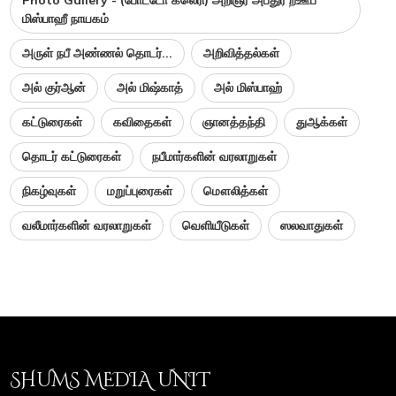
மிஸ்பாஹீ நாயகம்
அருள் நபீ அண்ணல் தொடர்...
அறிவித்தல்கள்
அல் குர்ஆன்
அல் மிஷ்காத்
அல் மிஸ்பாஹ்
கட்டுரைகள்
கவிதைகள்
ஞானத்தந்தி
துஆக்கள்
தொடர் கட்டுரைகள்
நபீமார்களின் வரலாறுகள்
நிகழ்வுகள்
மறுப்புரைகள்
மௌலித்கள்
வலீமார்களின் வரலாறுகள்
வெளியீடுகள்
ஸலவாதுகள்
SHUMS MEDIA UNIT