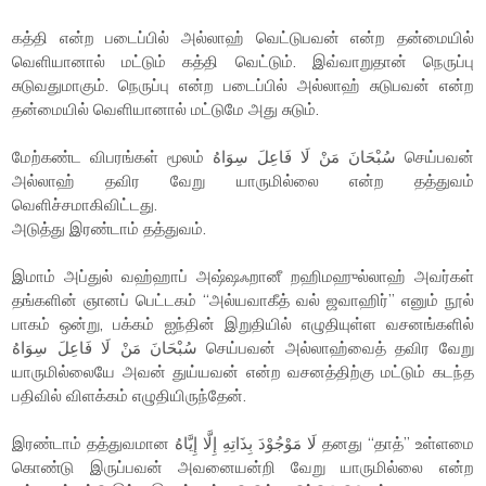
கத்தி என்ற படைப்பில் அல்லாஹ் வெட்டுபவன் என்ற தன்மையில்
வெளியானால் மட்டும் கத்தி வெட்டும். இவ்வாறுதான் நெருப்பு
சுடுவதுமாகும். நெருப்பு என்ற படைப்பில் அல்லாஹ் சுடுபவன் என்ற
தன்மையில் வெளியானால் மட்டுமே அது சுடும்.
மேற்கண்ட விபரங்கள் மூலம் سُبْحَانَ مَنْ لَا فَاعِلَ سِوَاهُ செய்பவன்
அல்லாஹ் தவிர வேறு யாருமில்லை என்ற தத்துவம்
வெளிச்சமாகிவிட்டது.
அடுத்து இரண்டாம் தத்துவம்.
இமாம் அப்துல் வஹ்ஹாப் அஷ்ஷஃறானீ றஹிமஹுல்லாஹ் அவர்கள்
தங்களின் ஞானப் பெட்டகம் “அல்யவாகீத் வல் ஜவாஹிர்” எனும் நூல்
பாகம் ஒன்று, பக்கம் ஐந்தின் இறுதியில் எழுதியுள்ள வசனங்களில்
سُبْحَانَ مَنْ لَا فَاعِلَ سِوَاهُ செய்பவன் அல்லாஹ்வைத் தவிர வேறு
யாருமில்லையே அவன் துய்யவன் என்ற வசனத்திற்கு மட்டும் கடந்த
பதிவில் விளக்கம் எழுதியிருந்தேன்.
இரண்டாம் தத்துவமான لَا مَوْجُوْدَ بِذَاتِهِ إِلَّا إِيَّاهُ தனது “தாத்” உள்ளமை
கொண்டு இருப்பவன் அவனையன்றி வேறு யாருமில்லை என்ற