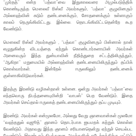
“முர்தத்” என்ற “பத்வா”வை இதுகாலவரை அமுல்படுத்திக்
கொண்டிருந்த மௌலவீ ரிஸ்வீ அவர்களும், “பத்வா” குழுவினரும்
அல்லாஹ்வின் கடும் தண்டனைக்கும், சோதனைக்கும் உள்ளாகும்
காலம் நெருங்கிவிட்டது. இல்லை. தொடங்கிவிட்டதென்றே கூற
வேண்டும்.
மௌலவீ ரிஸ்வீ அவர்களும் , “பத்வா” குழுவினரும் பின்னால் நான்
எழுதுகின்ற விடயத்தை ஏற்றுக் கொண்டார்களாயின் அவர்கள்
அனைவரும் இந்த துன்யாவின் நீதித்துறை சட்டத்திலிருந்தும்,
“ஆகிறா” மறுமையில் அல்லாஹ்வின் தண்டனையிலிருந்தும் தப்பிக்
கொள்வார்கள். இன்றேல் ஈருலகிலும் தண்டனைக்
குள்ளாகிவிடுவார்கள்.
இதற்கு இரண்டு வழிகள்தான் உள்ளன. ஒன்று அவர்கள் “பத்வா”வை
எந்தவொரு நிபந்தனையுமின்றி “வாபஸ்” பெற வேண்டும். இதை
அவர்கள் செய்தால் ஈருலகத் தண்டனையிலிருந்தும் தப்ப முடியும்.
இரண்டு. அவர்கள் என்மூலமோ, அல்லது வேறு ஞானவான்கள் மூலமோ
“வஹ்ததுல் வுஜூத்” ஞானம் தொடர்பாக ஐயமறக் கற்றுக் கொள்ள
வேண்டும். அதாவது இந்த ஞானம் சரியானதென்று ஏற்றுச் செயல்பட
வேண்டும். இரண்டாம் நிபந்தனை அவர்களின் ஈடேற்றத்திற்கு மட்டும்