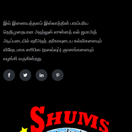
இவ் இணையத்தளம் இஸ்லாத்தின் பாரம்பரிய
நெறிமுறையான அஹ்லுஸ் ஸுன்னத் வல் ஜமாஅத்
அடிப்படையில் ஷரீஅஹ், தரீகாவுடைய கல்விகளையும்
விஷேடமாக ஸூபிஸ (தஸவ்வுப்) ஞானங்களையும்
வழங்கி வருகின்றது.