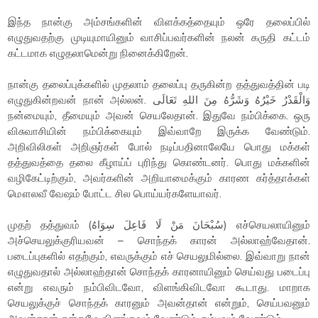
இந்த நான்கு அம்சங்களின் விளக்கத்தையும் ஒரே தலைப்பில்
எழுதுவதற்கு முடியுமாயினும் வாசிப்பவர்களின் நலன் கருதி கட்டம்
கட்டமாக எழுதலாமென்று நினைக்கிறேன்.
நான்கு தலைப்புக்களில் முதலாம் தலைப்பு தருகின்ற தத்துவத்தின் படி
எழுதுகின்றவன் நான் அல்லன். وَالْقَدْرُ خَيْرُهُ وَشَرُّهُ مِنَ اللهِ تَعَالَى
நன்மையும், தீமையும் அவன் செயலேதான். இதுவே நம்பிக்கை. ஒரு
விசுவாசியின் நம்பிக்கையும் இவ்வாறே இருக்க வேண்டும்.
அறிவிலிகள் அறிஞர்கள் போல் நடிப்பதினாலேயே பொது மக்கள்
தத்துவத்தை தலை கீழாய்ப் புரிந்து கொண்டனர். பொது மக்களின்
வழிகேட்டிற்கும், அவர்களின் அறியாமைக்கும் காரண கர்த்தாக்கள்
மௌலவீ வேஷம் போட்ட சில பொய்யர்களேயாவர்.
முதற் தத்துவம் (سُبْحَانَ مَنْ لَا فَاعِلَ سِوَاهُ) எச்செயலாயினும்
அச்செயலுக்குரியவன் – சொந்தக் காரன் அல்லாஹ்வேதான்.
படைப்புகளில் எதற்கும், எவருக்கும் எச் செயலுமில்லை. இவ்வாறு நான்
எழுதுவதால் அல்லாஹ்தான் சொந்தக் காரனாயினும் செய்வது படைப்பு
என்று எவரும் நம்பிவிடவோ, விளங்கிவிடவோ கூடாது. மாறாக
செயலுக்குச் சொந்தக் காரனும் அவன்தான் என்றும், செய்பவனும்