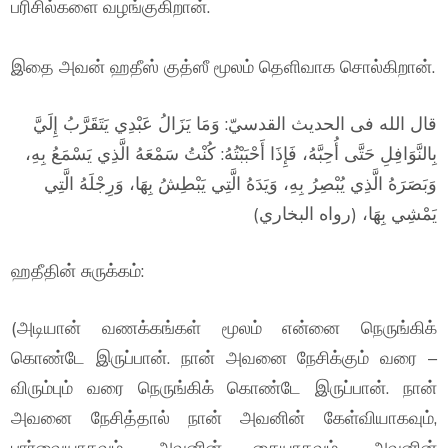
பரிசில்களை வழங்குகிறான்.
இதை அவன் ஹதீஸ் குத்ஸீ மூலம் தெளிவாக சொல்கிறான்.
قال الله فى الحديث القدسيّ: وَمَا يَزَالُ عَبْدِي يَتَقَرَّبُ إِلَيَّ
بِالنَّوَافِلِ حَتَّى أُحِبَّهُ، فَإِذَا أَحْبَبْتُهُ: كُنْتُ سَمْعَهُ الَّذِي يَسْمَعُ بِهِ،
وَبَصَرَهُ الَّذِي يُبْصِرُ بِهِ، وَيَدَهُ الَّتِي يَبْطِشُ بِهَا، وَرِجْلَهُ الَّتِي
يَمْشِي بِهَا، (رواه البخاري)
ஹதீதின் சுருக்கம்:
(அடியான் வணக்கங்கள் மூலம் என்னை நெருங்கிக்
கொண்டே இருப்பான். நான் அவனை நேசிக்கும் வரை –
விரும்பும் வரை நெருங்கிக் கொண்டே இருப்பான். நான்
அவனை நேசித்தால் நான் அவனின் கேள்வியாகவும்,
பார்வையாகவும், அவனின் கையாகவும், அவனின்