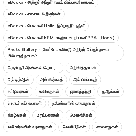
eBooks - அறிஞர் அப்துர் றஊப் மிஸ்பாஹீ நாயகம்
eBooks - ஏனைய அறிஞர்கள்
eBooks - மௌலவீ HMM. இப்றாஹீம் நத்வீ
eBooks - மௌலவீ KRM. ஸஹ்லான் றப்பானீ BBA. (Hons.)
Photo Gallery - (போட்டோ கலெரி) அறிஞர் அப்துர் றஊப்
மிஸ்பாஹீ நாயகம்
அருள் நபீ அண்ணல் தொடர்...
அறிவித்தல்கள்
அல் குர்ஆன்
அல் மிஷ்காத்
அல் மிஸ்பாஹ்
கட்டுரைகள்
கவிதைகள்
ஞானத்தந்தி
துஆக்கள்
தொடர் கட்டுரைகள்
நபீமார்களின் வரலாறுகள்
நிகழ்வுகள்
மறுப்புரைகள்
மௌலித்கள்
வலீமார்களின் வரலாறுகள்
வெளியீடுகள்
ஸலவாதுகள்