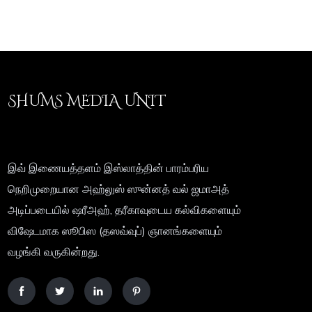
SHUMS MEDIA UNIT
இவ் இணையத்தளம் இஸ்லாத்தின் பாரம்பரிய
நெறிமுறையான அஹ்லுஸ் ஸுன்னத் வல் ஜமாஅத்
அடிப்படையில் ஷரீஅஹ், தரீகாவுடைய கல்விகளையும்
விஷேடமாக ஸூபிஸ (தஸவ்வுப்) ஞானங்களையும்
வழங்கி வருகின்றது.