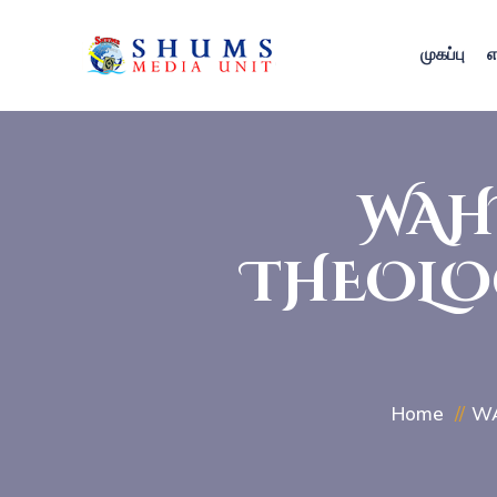
முகப்பு
எ
WAH
THEOLOG
Home
WA