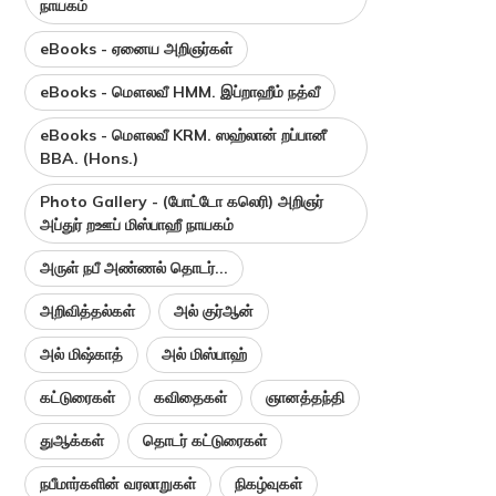
நாயகம்
eBooks - ஏனைய அறிஞர்கள்
eBooks - மௌலவீ HMM. இப்றாஹீம் நத்வீ
eBooks - மௌலவீ KRM. ஸஹ்லான் றப்பானீ
BBA. (Hons.)
Photo Gallery - (போட்டோ கலெரி) அறிஞர்
அப்துர் றஊப் மிஸ்பாஹீ நாயகம்
அருள் நபீ அண்ணல் தொடர்...
அறிவித்தல்கள்
அல் குர்ஆன்
அல் மிஷ்காத்
அல் மிஸ்பாஹ்
கட்டுரைகள்
கவிதைகள்
ஞானத்தந்தி
துஆக்கள்
தொடர் கட்டுரைகள்
நபீமார்களின் வரலாறுகள்
நிகழ்வுகள்