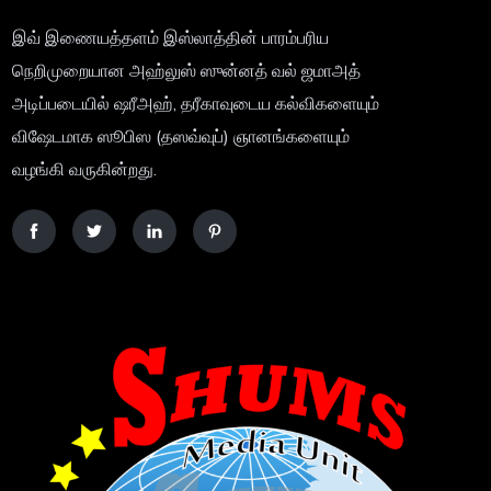
இவ் இணையத்தளம் இஸ்லாத்தின் பாரம்பரிய
நெறிமுறையான அஹ்லுஸ் ஸுன்னத் வல் ஜமாஅத்
அடிப்படையில் ஷரீஅஹ், தரீகாவுடைய கல்விகளையும்
விஷேடமாக ஸூபிஸ (தஸவ்வுப்) ஞானங்களையும்
வழங்கி வருகின்றது.