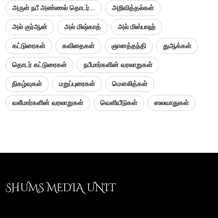
அருள் நபீ அண்ணல் தொடர்...
அறிவித்தல்கள்
அல் குர்ஆன்
அல் மிஷ்காத்
அல் மிஸ்பாஹ்
கட்டுரைகள்
கவிதைகள்
ஞானத்தந்தி
துஆக்கள்
தொடர் கட்டுரைகள்
நபீமார்களின் வரலாறுகள்
நிகழ்வுகள்
மறுப்புரைகள்
மௌலித்கள்
வலீமார்களின் வரலாறுகள்
வெளியீடுகள்
ஸலவாதுகள்
SHUMS MEDIA UNIT