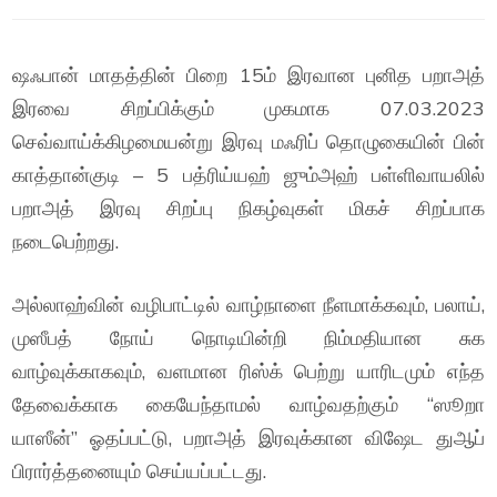
ஷஃபான் மாதத்தின் பிறை 15ம் இரவான புனித பறாஅத்
இரவை சிறப்பிக்கும் முகமாக 07.03.2023
செவ்வாய்க்கிழமையன்று இரவு மஃரிப் தொழுகையின் பின்
காத்தான்குடி – 5 பத்ரிய்யஹ் ஜும்அஹ் பள்ளிவாயலில்
பறாஅத் இரவு சிறப்பு நிகழ்வுகள் மிகச் சிறப்பாக
நடைபெற்றது.
அல்லாஹ்வின் வழிபாட்டில் வாழ்நாளை நீளமாக்கவும், பலாய்,
முஸீபத் நோய் நொடியின்றி நிம்மதியான சுக
வாழ்வுக்காகவும், வளமான ரிஸ்க் பெற்று யாரிடமும் எந்த
தேவைக்காக கையேந்தாமல் வாழ்வதற்கும் “ஸூறா
யாஸீன்” ஓதப்பட்டு, பறாஅத் இரவுக்கான விஷேட துஆப்
பிரார்த்தனையும் செய்யப்பட்டது.