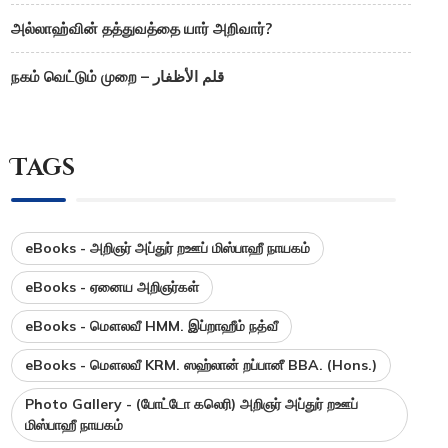
அல்லாஹ்வின் தத்துவத்தை யார் அறிவார்?
நகம் வெட்டும் முறை – قلم الأظفار
Tags
eBooks - அறிஞர் அப்துர் றஊப் மிஸ்பாஹீ நாயகம்
eBooks - ஏனைய அறிஞர்கள்
eBooks - மௌலவீ HMM. இப்றாஹீம் நத்வீ
eBooks - மௌலவீ KRM. ஸஹ்லான் றப்பானீ BBA. (Hons.)
Photo Gallery - (போட்டோ கலெரி) அறிஞர் அப்துர் றஊப்
மிஸ்பாஹீ நாயகம்