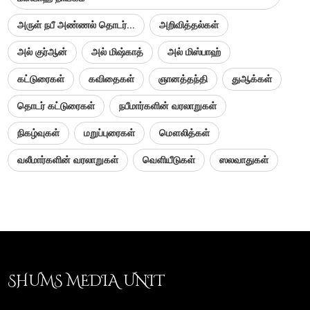
அருள் நபீ அண்ணல் தொடர்...
அறிவித்தல்கள்
அல் குர்ஆன்
அல் மிஷ்காத்
அல் மிஸ்பாஹ்
கட்டுரைகள்
கவிதைகள்
ஞானத்தந்தி
துஆக்கள்
தொடர் கட்டுரைகள்
நபீமார்களின் வரலாறுகள்
நிகழ்வுகள்
மறுப்புரைகள்
மௌலித்கள்
வலீமார்களின் வரலாறுகள்
வெளியீடுகள்
ஸலவாதுகள்
SHUMS MEDIA UNIT