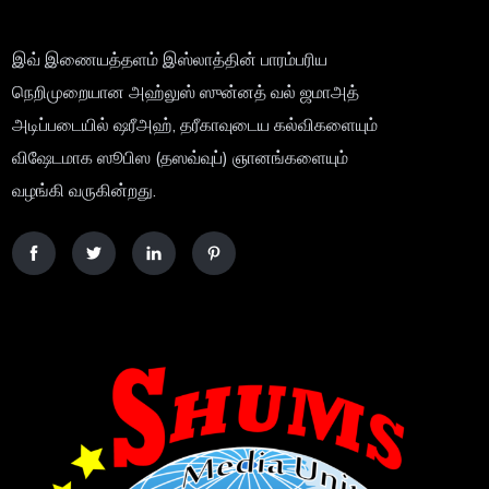
இவ் இணையத்தளம் இஸ்லாத்தின் பாரம்பரிய
நெறிமுறையான அஹ்லுஸ் ஸுன்னத் வல் ஜமாஅத்
அடிப்படையில் ஷரீஅஹ், தரீகாவுடைய கல்விகளையும்
விஷேடமாக ஸூபிஸ (தஸவ்வுப்) ஞானங்களையும்
வழங்கி வருகின்றது.