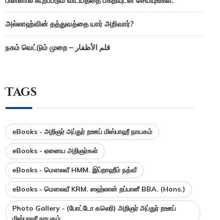
பின்னால் கூறப்படும் விடயத்தை பக்தியுடன் செய்யுங்கள்.
அல்லாஹ்வின் தத்துவத்தை யார் அறிவார்?
நகம் வெட்டும் முறை – قلم الأظفار
Tags
eBooks - அறிஞர் அப்துர் றஊப் மிஸ்பாஹீ நாயகம்
eBooks - ஏனைய அறிஞர்கள்
eBooks - மௌலவீ HMM. இப்றாஹீம் நத்வீ
eBooks - மௌலவீ KRM. ஸஹ்லான் றப்பானீ BBA. (Hons.)
Photo Gallery - (போட்டோ கலெரி) அறிஞர் அப்துர் றஊப்
மிஸ்பாஹீ நாயகம்