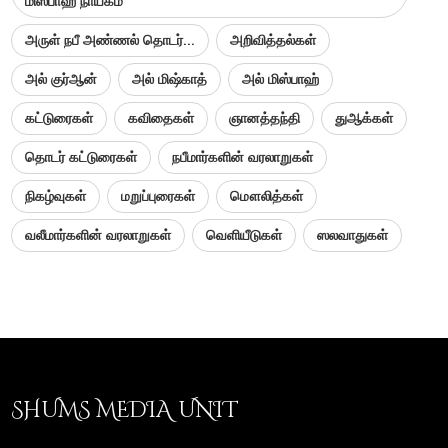
மிஸ்பாஹீ நாயகம்
அருள் நபீ அண்ணல் தொடர்...
அறிவித்தல்கள்
அல் குர்ஆன்
அல் மிஷ்காத்
அல் மிஸ்பாஹ்
கட்டுரைகள்
கவிதைகள்
ஞானத்தந்தி
துஆக்கள்
தொடர் கட்டுரைகள்
நபீமார்களின் வரலாறுகள்
நிகழ்வுகள்
மறுப்புரைகள்
மௌலித்கள்
வலீமார்களின் வரலாறுகள்
வெளியீடுகள்
ஸலவாதுகள்
SHUMS MEDIA UNIT