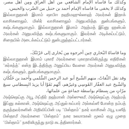
وكذلك ما قاساه الإمام الشافعي من أهل العراق ومِن أهل مصر،
وكذلك لا يخفى ما قاساه الإمام أحمد بن حنبل من الضّرب والحبس،
இவ்வாறுதான் இமாம் ஷாபிஈ றஹிமஹுல்லாஹ் அவர்கள் இறாக்
வாசிகளாலும், மிஸ்ர் வாசிகளாலும் அனுபவித்த துன்பங்களும்,
கஷ்டங்களுமாகும். இவ்வாறுதான் இமாம் அஹ்மத் இப்னு ஹன்பல்
அவர்கள் அனுபவித்த கஷ்டங்களுமாகும். இவர்கள் அடிக்கப்பட்டும்,
சிறையில் அடைக்கப்பட்டும் துன்புறுத்தப்பட்டார்கள்.
وما قاساهُ البُخاري حِين أخرجوه مِن بُخارى إلى خَرْتَنْكَ،
இவ்வாறுதான் இமாம் புகாரீ அவர்களை புகாறாவிலிருந்து எதிரிகள்
“கர்கந்த்” என்ற இடத்திற்கு அனுப்பிய வேளை அவர்கள் அனுபவித்த
கஷ்டங்களும், துன்பங்களுமாகும்.
وقد نقل الثِّقاتُ، منهم الشّيخ أبو عبد الرحمن السُّلمي وأحمد بن خَلْكَان
والشّيخ عبد الغفّار القَوسِي وغيرُهم، أنّهم نَفَوْا أبا يزيدَ البِسطامي سبعَ
مرّاتٍ من بِسطام بواسطة جماعةٍ من علمائها،
அஷ்ஷெய்கு அபூ அப்திர் றஹ்மான் அஸ்ஸுலமீ, அஷ்ஷெய்கு அஹ்மத்
இப்னு கல்கான், அஷ்ஷெய்கு அப்துல் ஙப்பார் அல்கவ்ஸீ போன்ற நம்பத்
தகுந்தவர்களின் அறிவிப்பின் படி “பிஸ்தாம்” நகர் வாசிகள் அபூ யஸீத்
பிஸ்தாமீ அவர்களை “பிஸ்தாம்” நகர உலமாஉகள் மூலம் ஏழு முறை
“பிஸ்தாம்” நகரிலிருந்து நாடு கடத்தினார்கள்.