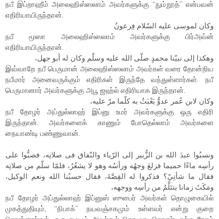
நபீ இப்றாஹீம் அலைஹிஸ்ஸலாம் அவர்களுக்கு “நும்றூத்” என்பவன்
எதிரியாயிருந்தான்.
وكان لموسى عليه السّلام فِرعونُ
நபீ மூஸா அலைஹிஸ்ஸலாம் அவர்களுக்கு பிர்அவ்ன்
எதிரியாயிருந்தான்.
وهكذا إلى نبيّنا محمدٍ صلّى الله عليه وسلّم وكان له أبو جهل،
இவ்வாறே நபீ பெருமான் அலைஹிஸ்ஸலாம் அவர்கள் வரை தோன்றிய
நபீமார் அனைவருக்கும் எதிரிகள் இருந்தே வந்துள்ளார்கள். நபீ
பெருமானார் அவர்களுக்கு அபூ ஜஹ்ல் எதிரியாக இருந்தான்.
وكان لابن عُمر عدوٌّ يَعْبَثُ به كلّما مرّ عليه،
நபீ தோழர் அப்துல்லாஹ் இப்னு உமர் அவர்களுக்கு ஒரு எதிரி
இருந்தான். அவர்களைக் காணும் போதெல்லாம் அவர்களை
நையாண்டி பண்ணுவான்.
ونسبُوا عبدَ الله بن الزُّبير إلى الرّياء والنّفاق فى صلاتِه، فصبُّوا على
رأسِه ماءًا حميما فزلعَ وجهُه ورأسُه وهو لا يشعُرُ، فلمّا سلّم من صلاتِه
فقال ما شأنِيْ؟ فذكروا له القِصَّةَ، فقال حسبُنا الله ونعم الوكيل،
ومَكَثَ زمانا يتئلَّمُ من رأسِه ووجهه،
நபீ தோழர் அப்துல்லாஹ் இப்னுஸ் ஸுபைர் அவர்கள் தொழுகையில்
முகத்துதியும், “நிபாக்” நயவஞ்சகமும் உள்ளவர் என்று குறை