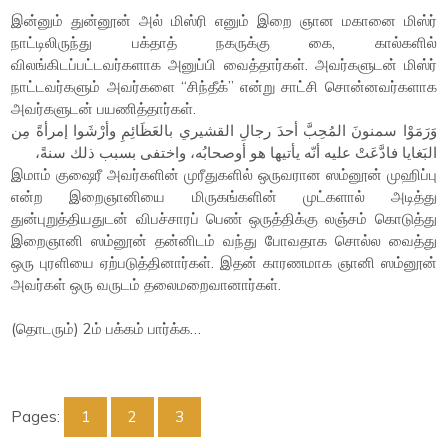
இன்னும் துன்னூன் அல் மிஸ்ரி எனும் இறை ஞான மகானை மிஸ்ர்
நாட்டிலிருந்து பக்தாத் நகருக்கு கை, கால்களில்
விலங்கிடப்பட்டவர்களாக அனுப்பி வைத்தார்கள். அவர்களுடன் மிஸ்ர்
நாட்டவர்களும் அவர்களை “சிந்தீக்” என்று சாட்சி சொன்னவர்களாக
அவர்களுடன் பயணித்தார்கள்.
وَرَمَوْا سمنونَ المُحِبَّ أحدَ رجالِ القشيري بالعَظَائِمِ وأرْشَوا إمرأةً مِن
البَغايا فادَّعَتْ عليه أنّه يأتيها هو أوصحابُه، واختفى بسبب ذلك سنةً،
இமாம் குஷைரீ அவர்களின் முரீதுகளில் ஒருவரான ஸம்னூன் முஹிப்பு
என்ற இறைஞானியை மிருகங்களின் முட்களால் அடித்து
துன்புறுத்தியதுடன் விபச்சாரப் பெண் ஒருத்திக்கு லஞ்சம் கொடுத்து
இறைஞானி ஸம்னூன் தன்னிடம் வந்து போவதாக சொல்ல வைத்து
ஒரு புரளியை ஏற்படுத்தினார்கள். இதன் காரணமாக ஞானி ஸம்னூன்
அவர்கள் ஒரு வருடம் தலைமறைவானார்கள்.
(தொடரும்) 2ம் பக்கம் பார்க்க…
Pages:
1
2
3