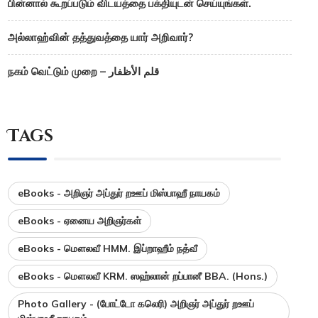
பின்னால் கூறப்படும் விடயத்தை பக்தியுடன் செய்யுங்கள்.
அல்லாஹ்வின் தத்துவத்தை யார் அறிவார்?
நகம் வெட்டும் முறை – قلم الأظفار
Tags
eBooks - அறிஞர் அப்துர் றஊப் மிஸ்பாஹீ நாயகம்
eBooks - ஏனைய அறிஞர்கள்
eBooks - மௌலவீ HMM. இப்றாஹீம் நத்வீ
eBooks - மௌலவீ KRM. ஸஹ்லான் றப்பானீ BBA. (Hons.)
Photo Gallery - (போட்டோ கலெரி) அறிஞர் அப்துர் றஊப்