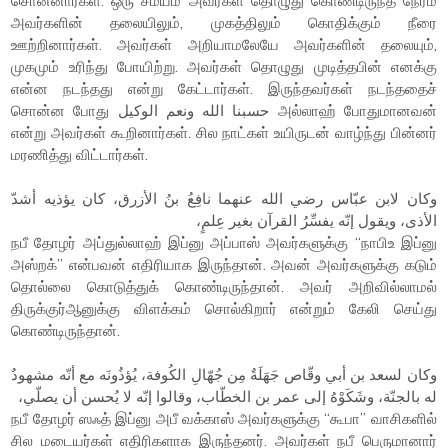
சொன்னார்கள். ஒரு சமயம் அவர்கள் தொழுது கொண்டிருந்த நேரம்
அவர்களின் தலையிலும், முகத்திலும் கொதிக்கும் நீரை
ஊற்றினார்கள். அவர்கள் அறியாமலேயே அவர்களின் தலையும்,
முகமும் உரிந்து போயிற்று. அவர்கள் தொழுது முடித்தபின் எனக்கு
என்ன நடந்தது என்று கேட்டார்கள். இருந்தவர்கள் நடந்ததைச்
சொன்ன போது حسبنا الله ونعم الوكيل அல்லாஹ் போதுமானவன்
என்று அவர்கள் கூறினார்கள். சில நாட்கள் உயிருடன் வாழ்ந்து பின்னர்
மரணித்து விட்டார்கள்.
وكان لابن عبّاس رضي الله عنهما نافِعُ بنُ الأزرق، كان يؤذيه أشدّ
الأذى، ويقول إنّه يفسِّرُ القرآن بغير عِلمٍ،
நபீ தோழர் அப்துல்லாஹ் இப்னு அப்பாஸ் அவர்களுக்கு “நாபிஉ இப்னு
அஸ்றக்” என்பவன் எதிரியாக இருந்தான். அவன் அவர்களுக்கு கடும்
தொல்லை கொடுத்துக் கொண்டிருந்தான். அவர் அறிவில்லாமல்
திருக்குர்ஆனுக்கு விளக்கம் சொல்கிறார் என்றும் கேலி செய்து
கொண்டிருந்தான்.
وكان لسعد بن أبي وقّاص جَهَلَةٌ مِن جُهّالِ الكُوفة، يُؤذُونَه مع أنّه مشهودٌ
له بالجنّة، وشَكَوْهُ إلى عمر بن الخطّاب، وقالوا إنّه لا يُحسن أن يصلّي،
நபீ தோழர் ஸஃத் இப்னு அபீ வக்காஸ் அவர்களுக்கு “கூபா” வாசிகளில்
சில மடையர்கள் எதிரிகளாக இருந்தனர். அவர்கள் நபீ பெருமானார்