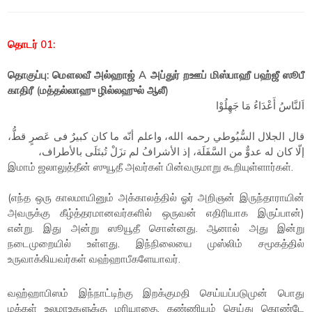
தொடர் 01:
தொகுப்பு: மௌலவீ அல்ஹாஜ் A அப்துர் றஊப் மிஸ்பாஹீ பஹ்ஜீ ஸூபீ
காதிரீ (மத்தல்லாஹு ழில்லஹுல் ஆலீ)
اَلنَّاسُ أَعْدَاءُ مَا جَهِلُوْا
قال الجلال السُّيُوطي رحمه الله، واعلم أنّه ما كان كبيرٌ فى عَصرٍ قطُّ،
إلّا كان له عدوٌّ من السَّفَلَة، إذ الأشرافُ لم تزَلْ تُبتَلَى بالأطراف،
இமாம் ஜலாலுத்தீன் ஸுயூதீ அவர்கள் பின்வருமாறு கூறியுள்ளார்கள்.
(எந்த ஒரு காலமாயினும் அக்காலத்தில் ஓர் அறிஞன் இருந்தாராயின்
அவருக்கு கீழ்த்தரமானவர்களில் ஒருவன் எதிரியாக இருப்பான்)
என்று. இது அன்று ஸூயூதீ சொன்னது. ஆனால் அது இன்று
நடைமுறையில் உள்ளது. இந்நிலையை முஸ்லிம் சமூகத்தில்
உருவாக்கியவர்கள் வஹ்ஹாபீகளேயாவர்.
வஹ்ஹாபிஸம் இந்நாட்டிற்கு இறக்குமதி செய்யப்படுமுன் பொது
மக்கள் உலமாஉகளுக்கு மரியாதை, கண்ணியம் செய்து கொண்டே