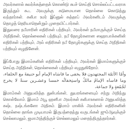
அவர்களால் சுவர்க்கத்தைக் கொண்டு சுபச் செய்தி சொல்லப்பட்டவராக
இருந்தும் கூட அவருக்கு கடுமையான தொல்லை கொடுத்து
வந்தார்கள். கலீபா உமர் இப்னுல் கத்தாப் அவர்களிடம் அவருக்கு
தொழத் தெரியாதென்றும் முறையிட்டார்கள்.
இதுவரை நபீமாரின் எதிரிகள் பற்றியும், அவர்கள் நபீமாருக்குச் செய்த
அநீதிகள், தொல்லைகள் பற்றியும், நபீ தோழர்களான ஸஹாபாக்களின்
எதிரிகள் பற்றியும், அவ் எதிரிகள் நபீ தோழர்களுக்கு செய்த அநீதிகள்
பற்றியும் எழுதினேன்.
இப்போது இமாம்களின் எதிரிகள் பற்றியும், அவர்கள் இமாம்களுக்குச்
செய்த அநீதிகள், தொல்லைகள் பற்றியும் எழுதுகிறோம்.
وأمّا الأئمّة المجتهدون فلا يخفى ما قاسَاه الإمام أبو حنيفةَ مع الخلفاء،
وما قاساه الإمامُ مالكٌ واستِخفائُه خمسا وعشـرين سنةً لا يخرج
لجُمُعةٍ ولا جماعة،
இமாம்கள் அனுபவித்த துன்பங்கள், துயரங்களையும் சற்று அறிந்து
கொள்வோம். இமாம் அபூ ஹனீபா அவர்கள் கலீபாஉகளால் அனுபவித்த
கஷ்ட நஷ்டங்களோ அதிகம். இமாம் மாலிக் அவர்கள் எதிரிகளின்
தொல்லை தாங்க முடியாமல் இருபத்தைந்து வருடங்கள் ஜும்ஆவுக்குச்
செல்லாமலும், ஜமாஅத்திற்குச் செல்லாமலும் மறைந்திருந்தார்கள்.