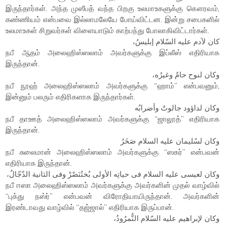
இருந்தார்கள். அந்த முஸீபத் வந்த பிறகு உலமாஉகளுக்கு கௌரவம்,
கண்ணியம் என்பவை இல்லாமலேயே போய்விட்டன. இன்று சபைகளில்
உலமாஉகள் சிறுவர்கள் விளையாடும் காற்பந்து போலாகிவிட்டார்கள்.
كان لآدم عليه السّلام إبليسُ،
நபீ ஆதம் அலைஹிஸ்ஸலாம் அவர்களுக்கு இப்லீஸ் எதிரியாக
இருந்தான்.
وكان لنوح حامٌ وغيرُه،
நபீ நூஹ் அலைஹிஸ்ஸலாம் அவர்களுக்கு “ஹாம்” என்பவனும்,
இன்னும் பலரும் எதிரிகளாக இருந்தார்கள்.
وكان لداؤود جالوتُ وأضرابُه
நபீ தாஊத் அலைஹிஸ்ஸலாம் அவர்களுக்கு “ஜாலூத்” எதிரியாக
இருந்தான்.
وكان لسُليمان عليه السلام صَخَرُ
நபீ சுலைமான் அலைஹிஸ்ஸலாம் அவர்களுக்கு “ஸகர்” என்பவன்
எதிரியாக இருந்தான்.
وكان لعيسى عليه السلام فى حياتِه الأولى بُختُنَصْرْ وفى الثانية الدّجّالُ،
நபீ ஈஸா அலைஹிஸ்ஸலாம் அவர்களுக்கு அவர்களின் முதல் வாழ்வில்
“புக்து நஸ்ர்” என்பவன் விரோதியாயிருந்தான். அவர்களின்
இரண்டாவது வாழ்வில் “தஜ்ஜால்” எதிரியாக இருப்பான்.
وكان لإبراهيم عليه السّلام النُّمرُودُ،