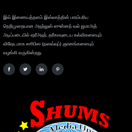
இவ் இணையத்தளம் இஸ்லாத்தின் பாரம்பரிய
நெறிமுறையான அஹ்லுஸ் ஸுன்னத் வல் ஜமாஅத்
அடிப்படையில் ஷரீஅஹ், தரீகாவுடைய கல்விகளையும்
விஷேடமாக ஸூபிஸ (தஸவ்வுப்) ஞானங்களையும்
வழங்கி வருகின்றது.