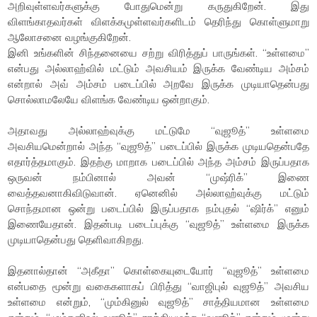
அறிவுள்ளவர்களுக்கு போதுமென்று கருதுகிறேன். இது
விளங்காதவர்கள் விளக்கமுள்ளவர்களிடம் தெரிந்து கொள்ளுமாறு
ஆலோசனை வழங்குகிறேன்.
இனி உங்களின் சிந்தனையை சற்று விரித்துப் பாருங்கள். “உள்ளமை”
என்பது அல்லாஹ்வில் மட்டும் அவசியம் இருக்க வேண்டிய அம்சம்
என்றால் அவ் அம்சம் படைப்பில் அறவே இருக்க முடியாதென்பது
சொல்லாமலேயே விளங்க வேண்டிய ஒன்றாகும்.
அதாவது அல்லாஹ்வுக்கு மட்டுமே “வுஜூத்” உள்ளமை
அவசியமென்றால் அந்த “வுஜூத்” படைப்பில் இருக்க முடியதென்பதே
எதார்த்தமாகும். இதற்கு மாறாக படைப்பில் அந்த அம்சம் இருப்பதாக
ஒருவன் நம்பினால் அவன் “முஷ்ரிக்” இணை
வைத்தவனாகிவிடுவான். ஏனெனில் அல்லாஹ்வுக்கு மட்டும்
சொந்தமான ஒன்று படைப்பில் இருப்பதாக நம்புதல் “ஷிர்க்” எனும்
இணையேதான். இதன்படி படைப்புக்கு “வுஜூத்” உள்ளமை இருக்க
முடியாதென்பது தெளிவாகிறது.
இதனால்தான் “அகீதா” கொள்கையுடையோர் “வுஜூத்” உள்ளமை
என்பதை மூன்று வகைகளாகப் பிரித்து “வாஜிபுல் வுஜூத்” அவசிய
உள்ளமை என்றும், “மும்கினுல் வுஜூத்” சாத்தியமான உள்ளமை