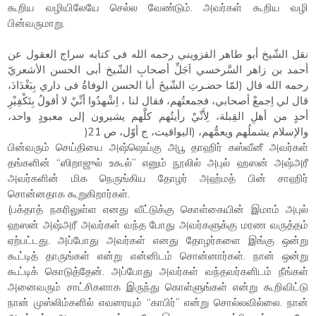
கூறிய வழியிலேயே செல்ல வேண்டும். அவர்கள் கூறிய வழி
பின்வருமாறு.
نقل الشّيخ أبو طاهر القزويني رحمه الله فى كتابه سراج العقول عن
أحمد بن زاهر السَّرخسي اَجَلِّ أصحابِ الشّيخ أبى الحسن الأشعريّ
رحمه الله قال (لمّا حضـرتِ الشّيخَ أبا الحسن الوفاةُ فى داري بِبَغْدَادَ،
قال لي اِجمعْ أصحابي، فجمعتُهم، فقال لنا ، اِشْهدُوا أنِّيْ لا أقولُ بِتَكْفِيْرِ
أحدٍ من أهلِ القِبلة، لِأَنِّيْ رأيتُهم كلَّهم يشيرون إلى معبودٍ واحد،
والإسلام يشملُهم ويعمُّهم، (اليواقيت، ج أوّل، ص 21(
பின்வரும் செய்தியை அஷ்ஷெய்கு அபூ தாஹிர் கஸ்வீனீ அவர்கள்
தங்களின் “ஸிறாஜுல் உகூல்” எனும் நூலில் அபுல் ஹஸன் அஷ்அரீ
அவர்களின் மிக நெருங்கிய தோழர் அஹ்மத் பின் சாஹிர்
சொன்னதாக கூறுகிறார்கள்.
(பக்தாத் நகரிலுள்ள எனது வீட்டுக்கு கொள்கையின் இமாம் அபுல்
ஹஸன் அஷ்அரீ அவர்கள் வந்த போது அவர்களுக்கு மரண வருத்தம்
ஏற்பட்டது. அப்போது அவர்கள் எனது தோழர்களை இங்கு ஒன்று
கூட்டித் தாருங்கள் என்று என்னிடம் சொன்னார்கள். நான் ஒன்று
கூட்டிக் கொடுத்தேன். அப்போது அவர்கள் வந்தவர்களிடம் நீங்கள்
அனைவரும் சாட்சிகளாக இருந்து கொள்ளுங்கள் என்று கூறிவிட்டு
நான் முஸ்லிம்களில் எவரையும் “காபிர்” என்று சொல்லவில்லை. நான்