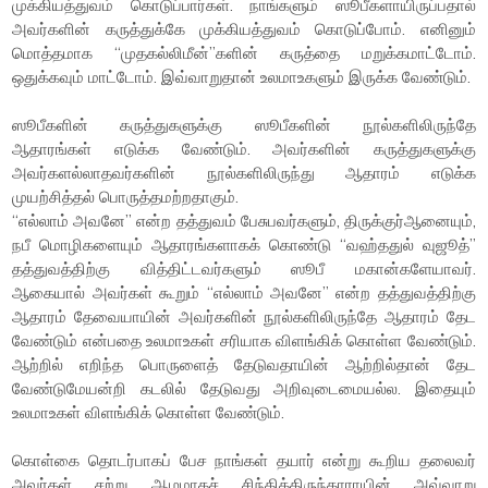
முக்கியத்துவம் கொடுப்பார்கள். நாங்களும் ஸூபீகளாயிருப்பதால்
அவர்களின் கருத்துக்கே முக்கியத்துவம் கொடுப்போம். எனினும்
மொத்தமாக “முதகல்லிமீன்”களின் கருத்தை மறுக்கமாட்டோம்.
ஒதுக்கவும் மாட்டோம். இவ்வாறுதான் உலமாஉகளும் இருக்க வேண்டும்.
ஸூபீகளின் கருத்துகளுக்கு ஸூபீகளின் நூல்களிலிருந்தே
ஆதாரங்கள் எடுக்க வேண்டும். அவர்களின் கருத்துகளுக்கு
அவர்களல்லாதவர்களின் நூல்களிலிருந்து ஆதாரம் எடுக்க
முயற்சித்தல் பொருத்தமற்றதாகும்.
“எல்லாம் அவனே” என்ற தத்துவம் பேசுபவர்களும், திருக்குர்ஆனையும்,
நபீ மொழிகளையும் ஆதாரங்களாகக் கொண்டு “வஹ்ததுல் வுஜூத்”
தத்துவத்திற்கு வித்திட்டவர்களும் ஸூபீ மகான்களேயாவர்.
ஆகையால் அவர்கள் கூறும் “எல்லாம் அவனே” என்ற தத்துவத்திற்கு
ஆதாரம் தேவையாயின் அவர்களின் நூல்களிலிருந்தே ஆதாரம் தேட
வேண்டும் என்பதை உலமாஉகள் சரியாக விளங்கிக் கொள்ள வேண்டும்.
ஆற்றில் எறிந்த பொருளைத் தேடுவதாயின் ஆற்றில்தான் தேட
வேண்டுமேயன்றி கடலில் தேடுவது அறிவுடைமையல்ல. இதையும்
உலமாஉகள் விளங்கிக் கொள்ள வேண்டும்.
கொள்கை தொடர்பாகப் பேச நாங்கள் தயார் என்று கூறிய தலைவர்
அவர்கள் சற்று ஆழமாகச் சிந்தித்திருந்தாராயின் அவ்வாறு