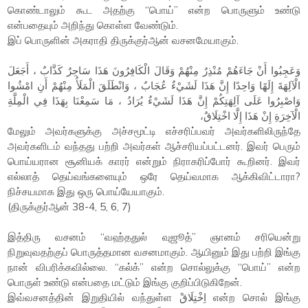
கொண்டாலும் கூட அதற்கு “பொய்” என்ற பொருளும் உண்டு
என்பதையும் அறிந்து கொள்ள வேண்டும்.
இப் பொருளின் அகராதி திருக்குர்ஆன் வசனமேயாகும்.
وَعَجِبُوا أَنْ جَاءَهُمْ مُنْذِرٌ مِنْهُمْ وَقَالَ الْكَافِرُونَ هَذَا سَاحِرٌ كَذَّابٌ ، أَجَعَلَ
الْآلِهَةَ إِلَهًا وَاحِدًا إِنَّ هَذَا لَشَيْءٌ عُجَابٌ ، وَانْطَلَقَ الْمَلَأُ مِنْهُمْ أَنِ امْشُوا
وَاصْبِرُوا عَلَى آلِهَتِكُمْ إِنَّ هَذَا لَشَيْءٌ يُرَادُ ، مَا سَمِعْنَا بِهَذَا فِي الْمِلَّةِ
الْآخِرَةِ إِنْ هَذَا إِلَّا اخْتِلَاقٌ،
மேலும் அவர்களுக்கு அச்சமூட்டி எச்சரிப்பவர் அவர்களிலிருந்தே
அவர்களிடம் வந்தது பற்றி அவர்கள் ஆச்சரியப்பட்டனர். இவர் பெரும்
பொய்யரான சூனியக் காரர் என்றும் நிராகரிப்போர் கூறினர். இவர்
எல்லாத் தெய்வங்களையும் ஒரே தெய்வமாக ஆக்கிவிட்டாரா?
நிச்சயமாக இது ஒரு பொய்யேயாகும்.
(திருக்குர்ஆன் 38-4, 5, 6, 7)
இத்திரு வசனம் “வஹ்ததுல் வுஜூத்” ஞானம் சரியென்று
நிறுவுவதற்குப் பொருத்தமான வசனமாகும். ஆயினும் இது பற்றி இங்கு
நான் விபரிக்கவில்லை. “கல்க்” என்ற சொல்லுக்கு “பொய்” என்ற
பொருள் உண்டு என்பதை மட்டும் இங்கு குறிப்பிடுகிறேன்.
இவ்வசனத்தின் இறுதியில் வந்துள்ள اِخْتِلَاقْ என்ற சொல் இங்கு