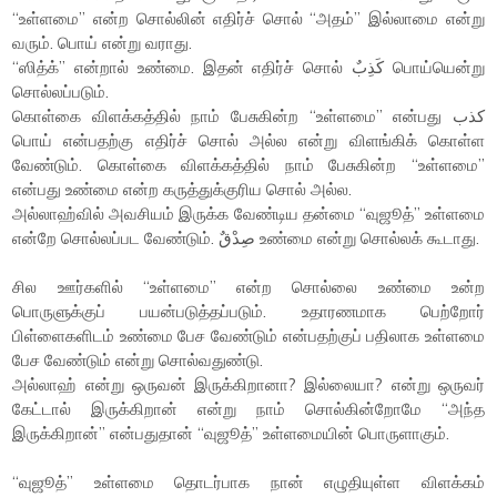
“உள்ளமை” என்ற சொல்லின் எதிர்ச் சொல் “அதம்” இல்லாமை என்று
வரும். பொய் என்று வராது.
“ஸித்க்” என்றால் உண்மை. இதன் எதிர்ச் சொல் كَذِبٌ பொய்யென்று
சொல்லப்படும்.
கொள்கை விளக்கத்தில் நாம் பேசுகின்ற “உள்ளமை” என்பது كذب
பொய் என்பதற்கு எதிர்ச் சொல் அல்ல என்று விளங்கிக் கொள்ள
வேண்டும். கொள்கை விளக்கத்தில் நாம் பேசுகின்ற “உள்ளமை”
என்பது உண்மை என்ற கருத்துக்குரிய சொல் அல்ல.
அல்லாஹ்வில் அவசியம் இருக்க வேண்டிய தன்மை “வுஜூத்” உள்ளமை
என்றே சொல்லப்பட வேண்டும். صِدْقٌ உண்மை என்று சொல்லக் கூடாது.
சில ஊர்களில் “உள்ளமை” என்ற சொல்லை உண்மை உன்ற
பொருளுக்குப் பயன்படுத்தப்படும். உதாரணமாக பெற்றோர்
பிள்ளைகளிடம் உண்மை பேச வேண்டும் என்பதற்குப் பதிலாக உள்ளமை
பேச வேண்டும் என்று சொல்வதுண்டு.
அல்லாஹ் என்று ஒருவன் இருக்கிறானா? இல்லையா? என்று ஒருவர்
கேட்டால் இருக்கிறான் என்று நாம் சொல்கின்றோமே “அந்த
இருக்கிறான்” என்பதுதான் “வுஜூத்” உள்ளமையின் பொருளாகும்.
“வுஜூத்” உள்ளமை தொடர்பாக நான் எழுதியுள்ள விளக்கம்