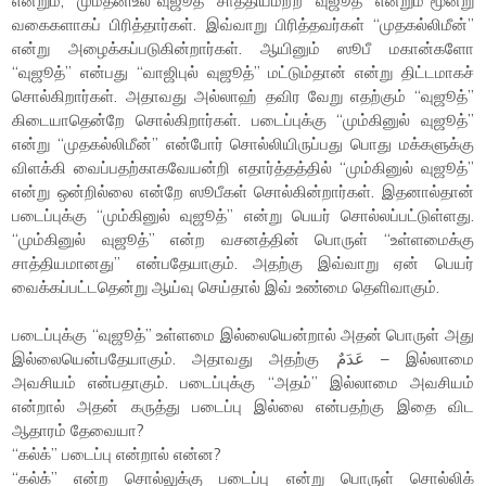
என்றும், “மும்தனிஉல் வுஜூத்” சாத்தியமற்ற “வுஜூத்” என்றும் மூன்று
வகைகளாகப் பிரித்தார்கள். இவ்வாறு பிரித்தவர்கள் “முதகல்லிமீன்”
என்று அழைக்கப்படுகின்றார்கள். ஆயினும் ஸூபீ மகான்களோ
“வுஜூத்” என்பது “வாஜிபுல் வுஜூத்” மட்டும்தான் என்று திட்டமாகச்
சொல்கிறார்கள். அதாவது அல்லாஹ் தவிர வேறு எதற்கும் “வுஜூத்”
கிடையாதென்றே சொல்கிறார்கள். படைப்புக்கு “மும்கினுல் வுஜூத்”
என்று “முதகல்லிமீன்” என்போர் சொல்லியிருப்பது பொது மக்களுக்கு
விளக்கி வைப்பதற்காகவேயன்றி எதார்த்தத்தில் “மும்கினுல் வுஜூத்”
என்று ஒன்றில்லை என்றே ஸூபீகள் சொல்கின்றார்கள். இதனால்தான்
படைப்புக்கு “மும்கினுல் வுஜூத்” என்று பெயர் சொல்லப்பட்டுள்ளது.
“மும்கினுல் வுஜூத்” என்ற வசனத்தின் பொருள் “உள்ளமைக்கு
சாத்தியமானது” என்பதேயாகும். அதற்கு இவ்வாறு ஏன் பெயர்
வைக்கப்பட்டதென்று ஆய்வு செய்தால் இவ் உண்மை தெளிவாகும்.
படைப்புக்கு “வுஜூத்” உள்ளமை இல்லையென்றால் அதன் பொருள் அது
இல்லையென்பதேயாகும். அதாவது அதற்கு عَدَمٌ – இல்லாமை
அவசியம் என்பதாகும். படைப்புக்கு “அதம்” இல்லாமை அவசியம்
என்றால் அதன் கருத்து படைப்பு இல்லை என்பதற்கு இதை விட
ஆதாரம் தேவையா?
“கல்க்” படைப்பு என்றால் என்ன?
“கல்க்” என்ற சொல்லுக்கு படைப்பு என்று பொருள் சொல்லிக்