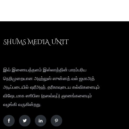
SHUMS MEDIA UNIT
இவ் இணையத்தளம் இஸ்லாத்தின் பாரம்பரிய
நெறிமுறையான அஹ்லுஸ் ஸுன்னத் வல் ஜமாஅத்
அடிப்படையில் ஷரீஅஹ், தரீகாவுடைய கல்விகளையும்
விஷேடமாக ஸூபிஸ (தஸவ்வுப்) ஞானங்களையும்
வழங்கி வருகின்றது.