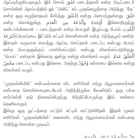
ஆய்வுக்குரியதாகும். இச் சொல் خَلَقَ படைத்தான் என்ற அடிப்படைச்
சொல்லின் ஆரம்பத்தில் ஓர் “அலிப்” உம், முதலெழுத்தை அடுத்து “தே”
என்ற ஒரு எழுத்தையும் சேர்த்து اِخْتَلَقَ என்று அமைந்துள்ளது. خَلَقَ
என்ற சொல்லுக்கு أَوْجَدَهُ وَأَبْدَعَهُ مِنَ الْعَدَمِ இல்லாதிருந்து
உண்டாக்கினான் – படைத்தான் என்ற பொருள் இருப்பது போல் اَلْكَذِبَ
اِخْتَرَعَهُ பொய்யை இட்டுக் கட்டிச் சொன்னான் என்ற அர்த்தமும் உண்டு.
இதைக் கருவாக வைத்து ஆய்வு செய்தால் படைப்பு என்பது பொய்
என்ற பொருளுக்கும் பாவிக்கப்படும் என்பது விளங்கப்படுகிறது.
“பொய்” என்றால் இல்லாத ஒன்று என்று விளக்கம் வரும். اَلْخَلْقُ عَدَمٌ
مَحْضٌ படைப்பு என்பது இல்லை. அதற்கு وُجُوْدٌ உள்ளமை இல்லை என்று
விளக்கம் வரும்.
“முதகல்லிமீன்” என்பவர்களை விட ஸூபீகள் சற்று ஆழமானவர்கள்
என்பதை கொள்கையுடையோர் அறிந்திருக்க வேண்டும். ஒரு பக்க
சார்பின்றி நடு நிலையிலிருந்து சிந்திப்போருக்கு இவ் உண்மை
தெளிவாகும்.
இங்கு ஒரு நுட்பத்தை மட்டும் சுட்டிக் காட்டுகிறேன். இதன் மூலம்
ஸூபீகள் “முதகல்லிமீன்” களைவிட சற்று ஆழமானவர்கள் என்பதை
அறிந்து கொள்ள முடியும்.
هَلْ تَتَعَلَّقُ قُدْرَةُ اللهِ بِالْمُحَالِ