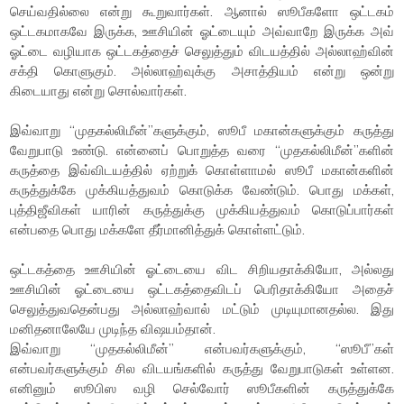
செய்வதில்லை என்று கூறுவார்கள். ஆனால் ஸூபீகளோ ஒட்டகம்
ஒட்டகமாகவே இருக்க, ஊசியின் ஓட்டையும் அவ்வாறே இருக்க அவ்
ஓட்டை வழியாக ஒட்டகத்தைச் செலுத்தும் விடயத்தில் அல்லாஹ்வின்
சக்தி கொளுகும். அல்லாஹ்வுக்கு அசாத்தியம் என்று ஒன்று
கிடையாது என்று சொல்வார்கள்.
இவ்வாறு “முதகல்லிமீன்”களுக்கும், ஸூபீ மகான்களுக்கும் கருத்து
வேறுபாடு உண்டு. என்னைப் பொறுத்த வரை “முதகல்லிமீன்”களின்
கருத்தை இவ்விடயத்தில் ஏற்றுக் கொள்ளாமல் ஸூபீ மகான்களின்
கருத்துக்கே முக்கியத்துவம் கொடுக்க வேண்டும். பொது மக்கள்,
புத்திஜீவிகள் யாரின் கருத்துக்கு முக்கியத்துவம் கொடுப்பார்கள்
என்பதை பொது மக்களே தீர்மானித்துக் கொள்ளட்டும்.
ஒட்டகத்தை ஊசியின் ஓட்டையை விட சிறியதாக்கியோ, அல்லது
ஊசியின் ஓட்டையை ஒட்டகத்தைவிடப் பெரிதாக்கியோ அதைச்
செலுத்துவதென்பது அல்லாஹ்வால் மட்டும் முடியுமானதல்ல. இது
மனிதனாலேயே முடிந்த விஷயம்தான்.
இவ்வாறு “முதகல்லிமீன்” என்பவர்களுக்கும், “ஸூபீ”கள்
என்பவர்களுக்கும் சில விடயங்களில் கருத்து வேறுபாடுகள் உள்ளன.
எனினும் ஸூபிஸ வழி செல்வோர் ஸூபீகளின் கருத்துக்கே