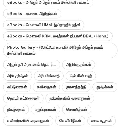
eBooks - அறிஞர் அப்துர் றஊப் மிஸ்பாஹீ நாயகம்
eBooks - ஏனைய அறிஞர்கள்
eBooks - மௌலவீ HMM. இப்றாஹீம் நத்வீ
eBooks - மௌலவீ KRM. ஸஹ்லான் றப்பானீ BBA. (Hons.)
Photo Gallery - (போட்டோ கலெரி) அறிஞர் அப்துர் றஊப்
மிஸ்பாஹீ நாயகம்
அருள் நபீ அண்ணல் தொடர்...
அறிவித்தல்கள்
அல் குர்ஆன்
அல் மிஷ்காத்
அல் மிஸ்பாஹ்
கட்டுரைகள்
கவிதைகள்
ஞானத்தந்தி
துஆக்கள்
தொடர் கட்டுரைகள்
நபீமார்களின் வரலாறுகள்
நிகழ்வுகள்
மறுப்புரைகள்
மௌலித்கள்
வலீமார்களின் வரலாறுகள்
வெளியீடுகள்
ஸலவாதுகள்