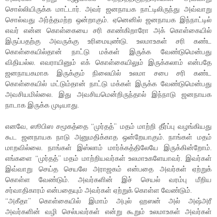
சொல்லியிருக்க மாட்டார். அவர் ஜனநாயக நாட்டிலிருந்து அவ்வாறு
சொல்வது அர்த்தமற்ற ஒன்றாகும். ஏனெனில் ஜனநாயக இந்நாட்டில்
எவர் என்ன கொள்கையை சரி காண்கிறாரோ அக் கொள்கையில்
இருப்பதற்கு அவருக்கு உரிமையுண்டு. உலமாஉகள் சரி கண்ட
கொள்கையில்தான் நாட்டு மக்கள் இருக்க வேண்டுமென்பது
விதியல்ல. எவராயினும் எக் கொள்கையிலும் இருக்கலாம் என்பதே
ஜனநாயகமாக இருக்கும் நிலையில் உலமா சபை சரி கண்ட
கொள்கையில் மட்டும்தான் நாட்டு மக்கள் இருக்க வேண்டுமென்பது
அவசியமில்லை. இது அவசியமென்றிருந்தால் இந்நாடு ஜனநாயக
நாடாக இருக்க முடியாது.
எனவே, ஸூபிஸ சமூகத்தை “முர்தத்” மதம் மாற்றி தீர்ப்பு வழங்கியது
கூட ஜனநாயக நாடு அனுமதிக்காத ஒன்றேயாகும். நாங்கள் மதம்
மாறவில்லை. நாங்கள் இஸ்லாம் மார்க்கத்திலேயே இருக்கின்றோம்.
எங்களை “முர்தத்” மதம் மாற்றியவர்கள் உலமாஉகளேயாவர். இவர்கள்
இவ்வாறு செய்த செயலே அராஜகம் என்பதை அவர்கள் ஏற்றுக்
கொள்ள வேண்டும். அவர்களின் இச் செயல் வரம்பு மீறிய
சர்வாதிகாரம் என்பதையும் அவர்கள் ஏற்றுக் கொள்ள வேண்டும்.
“அகீதா” கொள்கையில் இமாம் அபுல் ஹஸன் அல் அஷ்அரீ
அவர்களின் வழி செல்பவர்கள் என்று கூறும் உலமாஉகள் அவர்கள்