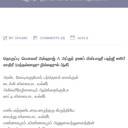
BY:
SHUMS
COMMENTS (0)
AUG 6
தொகுப்பு: மௌலவீ அல்ஹாஜ் A அப்துர் றஊப் மிஸ்பாஹீ பஹ்ஜீ ஸூபீ
காதிரீ (மத்தல்லாஹு ழில்லஹுல் ஆலீ)
அண்ட கோடிகளுமோர் பந்தெனக் கைக்குள்
ளடக்கி விளையாட வல்லீர்
அகிலமீரேழினையும் ஆடுங்கறங்குபோ
லாட்டி விளையாட வல்லீர்
மண்டலத்தண்டரையழைத்தரு கிருத்தியே
வைத்து விளையாட வல்லீர்
மண்ணகமும், விண்ணகமும் அணுவைத்துளைத்தின்