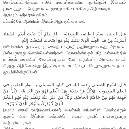
சொல்லப்பட்டுள்ளது ஸூபீ மகான்களையே குறிக்கும்) இன்னும்
பூரணத்துவம் பெற்றவர்கள் மூலமும் கிடைக்கின்ற அறிவாகும்.
ஆதாரம்: ஷர்ஹுல் ஹிகம்.
பக்கம்: 08, ஆசிரியர்: இமாம் அஜீபதுல் ஹஸனீ.
قال الجنيد: سيّد الطائفة الصوفيّة – لَوْ نَعْلَمُ أَنَّ تَحْتَ أَدِيْمِ السَّمَاءِ
أَشْرَفُ مِنْ هَذَا الْعِلْمِ الَّذِيْ نَتَكَلَّمُ فِيْهِ مَعَ أَصْحَابِنَا لَسَعَيْتُ إِلَيْهِ،
ஸூபீகளின் தலைவர் ஜுனைத் பக்தாதீ றஹிமஹுல்லாஹ் அவர்கள்
பின்வருமாறு சொல்லியுள்ளார்கள். “வானத்திற்குக் கீழ் உள்ளவற்றில்
நாங்கள் எங்களின் தோழர்களுடன் பேசி வருகின்ற அறிவை விடச்
சிறந்த அறிவொன்று இருக்குமானால் அதைப் பெறுவதற்காக நான்
முயற்சித்திருப்பேன்”.
العلم الموهوب ‘ (وَكُلُّ مَنْ صَدَّقَ بِهَذَا الْعِلْمِ فَهُوَ مِنَ الْخَاصَّةِ، وَكُلُّ مَنْ
فَهِمَهُ فَهُوَ مِنْ خَاصَّةِ الْخَاصَّةِ، وَكُلُّ مَنْ عَبَّرَ عَنْهُ وَتَكَلَّمَ فِيْهِ فَهُوَ النَّجْمُ
الَّذِيْ لَا يُدْرَكُ وَالْبَحْرُ الَّذِيْ لَا يُنْزَفُ)
இமாம் ஸகலீ றஹிமஹுல்லாஹ் அவர்கள் தங்களின் “அன்வாறுல்
குலூப் பில் இல்மில் மவ்ஹூப்” எனும் நூலில் பின்வருமாறு
கூறியுள்ளார்கள்.
(இந்த அறிவை – ஸூபிஸ ஞானத்தை உண்மையென்று