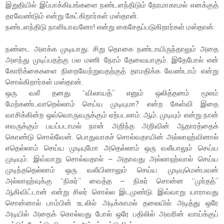
இறுதியில் இப்பாக்கியங்களை நண்டளந்திடும் நேரமாகாமல் எனக்குத்
தரவேண்டும் என்று கேட்கிறார்கள் மஸ்தான்.
நண்டளந்திடு நாளியாவனோ! என்று கைசேதப்படுகிறார்கள் மஸ்தான்.
நண்டை அளக்க முடியாது. சிறு தொகை நண்டாயிருந்தாலும் அதை
அளந்து முடிப்பதற்கு பல மணி நேரம் தேவையாகும். இதேபோல் என்
கோரிக்கைகளை நிறைவேற்றுவதற்குத் தாமதிக்க வேண்டாம் என்று
சொல்கிறார்கள் மஸ்தான்.
ஒரு வலீ தனது “விலாயத்” எனும் ஒலித்தனம் மூலம்
மேற்கண்டவாறெல்லாம் செய்ய முடியுமா? என்ற கேள்வி இதை
வாசிக்கின்ற ஒவ்வொருவருக்கும் ஏற்படலாம். ஆம். முடியும் என்று நான்
எவருக்கும் பயப்படாமல் நான் அறிந்த அறிவின் ஆதாரத்தைக்
கொண்டு சொல்வேன். பொதுவாகச் சொல்வதாயின் அல்லாஹ்வினால்
எதெல்லாம் செய்ய முடியுமோ அதெல்லாம் ஒரு வலீயாலும் செய்ய
முடியும். இவ்வாறு சொல்வதால் – அதாவது அல்லாஹ்வால் செய்ய
முடிந்ததெல்லாம் ஒரு வலீயினாலும் செய்ய முடியுமென்பவன்
அல்லாஹ்வுக்கு “நிகர்” வைத்த – நிகர் சொன்ன “முர்தத்”
ஆகிவிட்டான் என்று சிலர் சொல்ல இடமுண்டு. இவ்வாறு யாராவது
சொன்னால் பாம்பின் உடலில் அடிக்காமல் தலையில் அடித்து ஒரே
அடியில் அதைக் கொல்வது போல் ஒரே பதிலில் அவரின் வாய்க்குப்