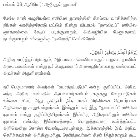
பக்கம் 08, ஆசிரியர்: அஜீபதுல் ஹஸனீ
மேலே நான் எழுதியுள்ள ஸூபிஸ ஞானத்தின் சிறப்பை வாசித்தறிந்த
நீங்கள் வாசித்ததோடு மட்டும் நின்று விடாமல் “தஸவ்வுப்” ஸூபிஸ
ஞாதனத்தை தேடிப் படிக்குமாறும், அவ்வழியில் பேணுதலாய்
நடக்குமாறும் உங்களுக்கு “நஸீஹத்” செய்கிறேன்.
يُرْفَعُ الْعِلْمُ وَيَظْهَرُ الْجَهْلُ،
அறிவு உயர்த்தப்படுவதும், அறியாமை வெளியாவதும் மறுமை நாளின்
அடையாளங்கள் என்று நபீ பெருமானார் அலைஹிஸ்ஸலாது வஸ்ஸலாம்
அவர்கள் அருளினார்கள்.
நபீ பெருமானார் அவர்கள் “உயர்த்தப்படும்” என்று குறிப்பிட்ட அறிவு
எந்த அறிவு என்பதில் ஆய்வாளர்களிடம் கருத்து வேறுபாடுகள்
உள்ளன. சிலர் அது عِلْمُ الْفَرَائِضِ பாகப் பிரிவினை தொடர்பான
அறிவென்று கூறுகின்றார்கள். இன்னும் பலர் இது “தஸவ்வுப்” ஸூபிஸ
ஞானம் என்று குறிப்பிடுகிறார்கள். இவ்விரு அறிவுகளிலும் ஸூபிஸ
ஞானம் என்பதே இக்காலத்தைப் பொறுத்தவரை உயர்த்தப்பட்ட
அறிவென்று சொல்ல வேண்டியதாயுள்ளது. இக்காலத்தில் இவ் அறிவு
தெரிந்தவர்கள் அரிதினுமரிது. தெரிந்தவர்கள் சிலர் இருந்தாலும் கூட