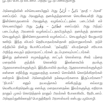
பூட்டுப் போட்டு விடலாம். அந்தப் பூட்டு பின்வருமாறு.
அல்லாஹ்வின் எச்செயலாயினும் அது ذَاتِيٌّ – أَزَلِيٌّ “தாதீ – அசலீ”
எனப்படும். அது அவனுக்கு தனக்குத்தானான செயலேயன்றி அது
இன்னொருவனால் அவனுக்கு வழங்கப்பட்டதல்ல. படைப்பின் எச்
செயலாயினும் அது عَطَائِيْ – وَهْبِيْ எனப்படும். அது அந்தப்
படைப்புக்கு அவனால் வழங்கப்பட்டதாயிருக்கும். தனக்குத் தானான
செயலுக்கும், இன்னொருவனால் வழங்கப்பட்ட செயலுக்கும் வேறுபாடு
உண்டு. இந்த விபரம் தெரியாதவர்கள்தான் தடுமாறுவார்கள். நடுச்
சந்தியில் நின்று யோசிப்பார்கள். “தவ்ஹீத்” விபரத்தைச் சரியாக
அறிந்த எவரும் தடுமாறமாட்டார்கள். தடம்புரளவும்மாட்டார்கள்.
இன்று தன்னைச் சமூகத்துக்கு காட்டிக் கொள்ளாத சிலர் பற்றை
மறைவில் குந்திக் கொண்டு இலங்கையில் தமக்கு
ஆதரவானவர்களுக்கும், இந்தியாவில் தமக்கு ஆதரவானவர்களுக்கும்
என்னை எதிர்த்து எழுதுவதற்கு வசனம் சொல்லிக் கொடுக்கிறார்கள்
என்றால் இவர்கள் அல்லாஹ்வின் நல்லடியார்களாக இருப்பார்களா?
“நிபாக்” எனும் நயவஞ்சகம் எங்கிருந்து எவ்வாறு
வெளியாகிறதென்பது எனக்கு மறைவானதல்ல. இவர்களுக்கு எதிராக
நானும் முகம் கொடுத்தால் நானும் அவர்கள் போலாகிவிட நேரிடலாம்.
அல்ஹம்துலில்லாஹ்! பொறுத்தோர் அரசாள்வார் என்பது பழமொழி.