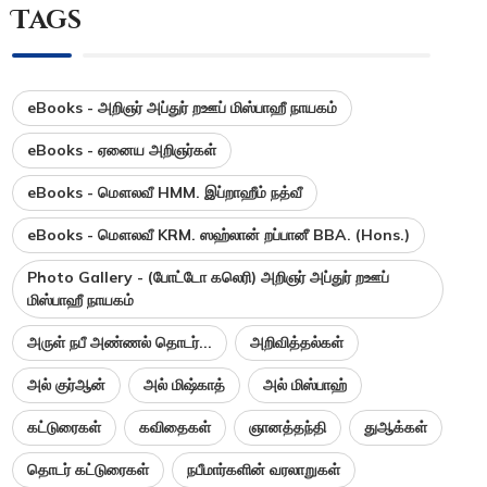
Tags
eBooks - அறிஞர் அப்துர் றஊப் மிஸ்பாஹீ நாயகம்
eBooks - ஏனைய அறிஞர்கள்
eBooks - மௌலவீ HMM. இப்றாஹீம் நத்வீ
eBooks - மௌலவீ KRM. ஸஹ்லான் றப்பானீ BBA. (Hons.)
Photo Gallery - (போட்டோ கலெரி) அறிஞர் அப்துர் றஊப்
மிஸ்பாஹீ நாயகம்
அருள் நபீ அண்ணல் தொடர்...
அறிவித்தல்கள்
அல் குர்ஆன்
அல் மிஷ்காத்
அல் மிஸ்பாஹ்
கட்டுரைகள்
கவிதைகள்
ஞானத்தந்தி
துஆக்கள்
தொடர் கட்டுரைகள்
நபீமார்களின் வரலாறுகள்