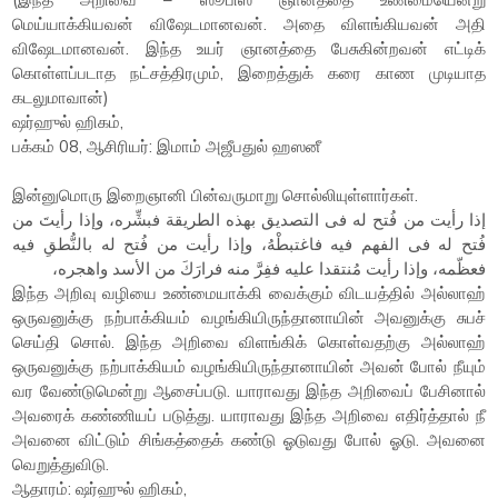
மெய்யாக்கியவன் விஷேடமானவன். அதை விளங்கியவன் அதி
விஷேடமானவன். இந்த உயர் ஞானத்தை பேசுகின்றவன் எட்டிக்
கொள்ளப்படாத நட்சத்திரமும், இறைத்துக் கரை காண முடியாத
கடலுமாவான்)
ஷர்ஹுல் ஹிகம்,
பக்கம் 08, ஆசிரியர்: இமாம் அஜீபதுல் ஹஸனீ
இன்னுமொரு இறைஞானி பின்வருமாறு சொல்லியுள்ளார்கள்.
إذا رأيت من فُتح له فى التصديق بهذه الطريقة فبشِّره، وإذا رأيتَ من
فُتح له فى الفهم فيه فاغتبطْهُ، وإذا رأيت من فُتح له بالنُّطقِ فيه
فعظّمه، وإذا رأيت مُنتقدا عليه ففِرَّ منه فرارَكَ من الأسد واهجره،
இந்த அறிவு வழியை உண்மையாக்கி வைக்கும் விடயத்தில் அல்லாஹ்
ஒருவனுக்கு நற்பாக்கியம் வழங்கியிருந்தானாயின் அவனுக்கு சுபச்
செய்தி சொல். இந்த அறிவை விளங்கிக் கொள்வதற்கு அல்லாஹ்
ஒருவனுக்கு நற்பாக்கியம் வழங்கியிருந்தானாயின் அவன் போல் நீயும்
வர வேண்டுமென்று ஆசைப்படு. யாராவது இந்த அறிவைப் பேசினால்
அவரைக் கண்ணியப் படுத்து. யாராவது இந்த அறிவை எதிர்த்தால் நீ
அவனை விட்டும் சிங்கத்தைக் கண்டு ஓடுவது போல் ஓடு. அவனை
வெறுத்துவிடு.
ஆதாரம்: ஷர்ஹுல் ஹிகம்,