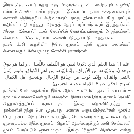
இற்றைக்கு சுமார் நூறு வருடங்களுக்கு முன் “வஹ்ததுல் வுஜூத்”
எல்லாம் அவனே என்ற தத்துவம் இஸ்லாமிய ஞான தத்துவமாகவும்,
கண்ணியத்திற்குரிய அறிவாகவும் நமது இலங்கைத் திரு நாட்டில்
மதிக்கப்பட்டு வந்தது. அதைத் தேடிப் படிப்பவர்களும் இருந்தார்கள்.
இதை “இக்லாஸ்” உடன் சொல்லிக் கொடுப்பவர்களும் இருந்தார்கள்.
அவர்கள் – “ஷெய்கு”மார் கண்ணிப்படுத்தப்பட்டும் வந்தார்கள்.
நான் பேசி வருகின்ற இந்த ஞானம் பற்றி ஞான மகான்கள்
அனைவரும் பின்வருமாறு சொல்லியுள்ளார்கள்.
اعلم أنّ هذا العلم الّذي ذكرنا ليس هو اللّقلقةَ باللِّسان، وإنّما هو ذوقٌ
ووِجدانٌ، ولا يُؤخذ من الأوراق، وإنّما يُؤخذ مِن أهلِ الأذواق، وليس يُنالُ
بالقيل والقال، وإنّما يُؤخذ من خِدْمَةِ الرِّجال، وصُحبةِ أهل الكمال،
(شرح الحكم، ص 8، للإمام عجيبة الحسني)
நாங்கள் பேசி வருகின்ற இந்த அறிவு – ஸுபிஸ ஞானம் வாயால் –
நாவால் வளவளவென்று பேசுவதல்ல. நிச்சயமாக இந்த ஞானம் “தவ்கீ”
அனுபவித்தறியும் ஞானமாகும். இதை ஏடுகளிலிருந்து –
நூல்களிலிருந்து பெற முடியாது. மாறாக அனுபவித்தவர்கள் மூலமே
பெற முடியும். அவர் சொன்னார், இவர் சொன்னார் என்று சொல்லப்படும்
ஞானமுமல்ல. இந்த ஞானம் “ரிஜால்” ஆண்களுக்குப் பணி செய்வதன்
மூலம் பெறப்படும் ஞானமாகும். (இங்கு “ரிஜால்” ஆண்கள் என்று