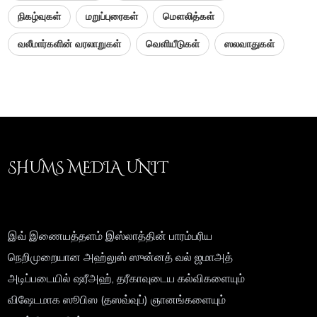
நிகழ்வுகள்
மறுப்புரைகள்
மௌலித்கள்
வலீமார்களின் வரலாறுகள்
வெளியீடுகள்
ஸலவாதுகள்
SHUMS MEDIA UNIT
இவ் இணையத்தளம் இஸ்லாத்தின் பாரம்பரிய
நெறிமுறையான அஹ்லுஸ் ஸுன்னத் வல் ஜமாஅத்
அடிப்படையில் ஷரீஅஹ், தரீகாவுடைய கல்விகளையும்
விஷேடமாக ஸூபிஸ (தஸவ்வுப்) ஞானங்களையும்