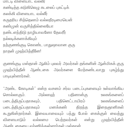
மாட்டி விளையாட வல்லீர்
கண்டித்த கடுகிலெழு கடலைப் புகட்டிக்
கலக்கி விளையாட வல்லீர்
கருதரிய சித்தெலாம் வல்லநீரடிமையென்
கண்முன் வருசித்தில்லையோ
நண்டளந்திடு நாழியாவனோ தேவரீர்
நல்லடிக்களாக்கியும்
நற்குணங்குடி கொண்ட பாதுஷாவான குரு
நாதன் முஹ்யித்தீனே!
குணங்குடி மஸ்தான் ஆலிம் புலவர் அவர்கள் தங்களின் ஆன்மிகக் குரு
முஹ்யித்தீன் ஆண்டகை அவர்களை மேற்கண்டவாறு புகழ்ந்து
பாடியுள்ளார்கள்.
“அண்ட கோடிகள்” என்ற வசனம் சர்வ படைப்புகளையும் உள்வாங்கிய
சொல்லாகும். அல்லாஹ் பதினான்கு உலகங்களைப்
படைத்திருப்பதாகவும், பதினெட்டாயிரம் உலகங்களைப்
படைத்திருப்பதாகவும் மனக்கண் திறந்த இறைஞானிகள்
கூறுகின்றார்கள். இவையாவையும் பந்து போல் கைக்குள் வைத்து
விளையாடும் வல்லமை பெற்றவர்கள் என்று முஹ்யித்தீன்
ஆண்டகையை வர்ணித்துள்ளார்கள் மஸ்தான்.