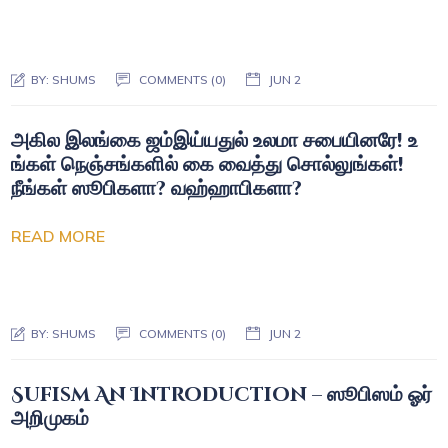
BY:
SHUMS
COMMENTS (0)
JUN 2
அகில இலங்கை ஜம்இய்யதுல் உலமா சபையினரே! உ
ங்கள் நெஞ்சங்களில் கை வைத்து சொல்லுங்கள்!
நீங்கள் ஸூபிகளா? வஹ்ஹாபிகளா?
READ MORE
BY:
SHUMS
COMMENTS (0)
JUN 2
Sufism An Introduction – ஸூபிஸம் ஓர்
அறிமுகம்