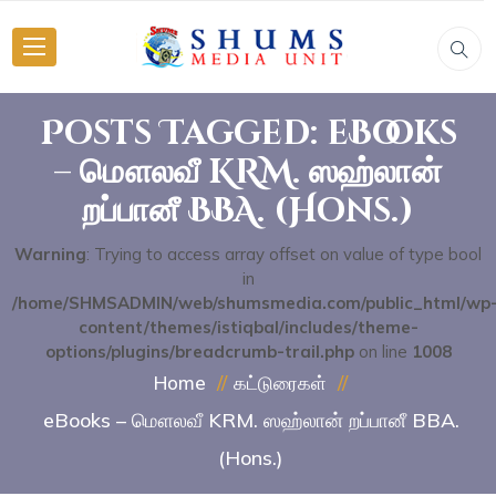
Posts Tagged: eBooks
– மௌலவீ KRM. ஸஹ்லான்
றப்பானீ BBA. (Hons.)
Warning
: Trying to access array offset on value of type bool
in
/home/SHMSADMIN/web/shumsmedia.com/public_html/wp
content/themes/istiqbal/includes/theme-
options/plugins/breadcrumb-trail.php
on line
1008
Home
கட்டுரைகள்
eBooks – மௌலவீ KRM. ஸஹ்லான் றப்பானீ BBA.
(Hons.)