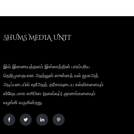
SHUMS MEDIA UNIT
இவ் இணையத்தளம் இஸ்லாத்தின் பாரம்பரிய
நெறிமுறையான அஹ்லுஸ் ஸுன்னத் வல் ஜமாஅத்
அடிப்படையில் ஷரீஅஹ், தரீகாவுடைய கல்விகளையும்
விஷேடமாக ஸூபிஸ (தஸவ்வுப்) ஞானங்களையும்
வழங்கி வருகின்றது.