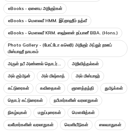
eBooks - ஏனைய அறிஞர்கள்
eBooks - மௌலவீ HMM. இப்றாஹீம் நத்வீ
eBooks - மௌலவீ KRM. ஸஹ்லான் றப்பானீ BBA. (Hons.)
Photo Gallery - (போட்டோ கலெரி) அறிஞர் அப்துர் றஊப்
மிஸ்பாஹீ நாயகம்
அருள் நபீ அண்ணல் தொடர்...
அறிவித்தல்கள்
அல் குர்ஆன்
அல் மிஷ்காத்
அல் மிஸ்பாஹ்
கட்டுரைகள்
கவிதைகள்
ஞானத்தந்தி
துஆக்கள்
தொடர் கட்டுரைகள்
நபீமார்களின் வரலாறுகள்
நிகழ்வுகள்
மறுப்புரைகள்
மௌலித்கள்
வலீமார்களின் வரலாறுகள்
வெளியீடுகள்
ஸலவாதுகள்